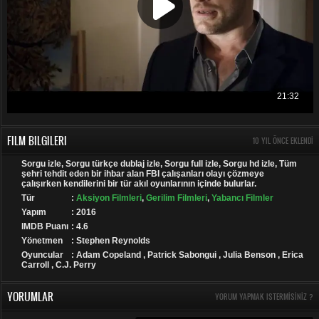
FILM BILGILERI
10 YIL ÖNCE EKLENDI
Sorgu izle, Sorgu türkçe dublaj izle, Sorgu full izle, Sorgu hd izle, Tüm
şehri tehdit eden bir ihbar alan FBI çalışanları olayı çözmeye
çalışırken kendilerini bir tür akıl oyunlarının içinde bulurlar.
Tür
:
Aksiyon Filmleri
,
Gerilim Filmleri
,
Yabancı Filmler
Yapım
: 2016
IMDB Puanı
: 4.6
Yönetmen
: Stephen Reynolds
Oyuncular
: Adam Copeland , Patrick Sabongui , Julia Benson , Erica
Carroll , C.J. Perry
YORUMLAR
YORUM YAPMAK ISTERMISINIZ ?