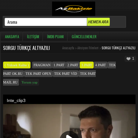
ANASAYFA
İLETIŞIM
İMDB PUANI
GÜNCELLENENLER
SORGU TÜRKÇE ALTYAZILI
Anasayfa
>
Aksiyon Filmleri
>
SORGU TÜRKÇE ALTYAZILI
1
( Yüksek Kalite )
FRAGMAN
1.PART
2.PART
3.PART
4.PART
TEK
PART OK.RU
TEK PART OPEN
TEK PART VID
TEK PART
MAIL.RU
Yorum yap