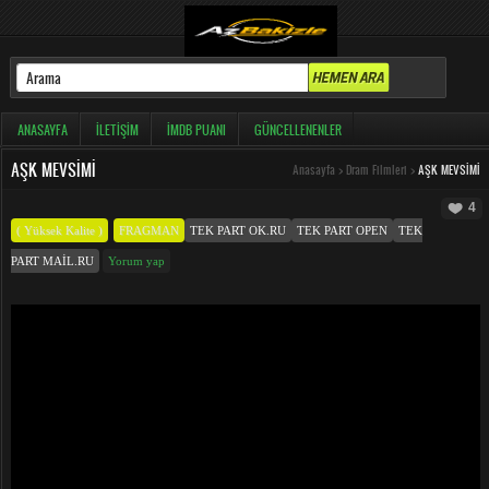
ANASAYFA
İLETIŞIM
İMDB PUANI
GÜNCELLENENLER
AŞK MEVSIMI
Anasayfa
>
Dram Filmleri
>
AŞK MEVSIMI
4
( Yüksek Kalite )
FRAGMAN
TEK PART OK.RU
TEK PART OPEN
TEK
PART MAIL.RU
Yorum yap