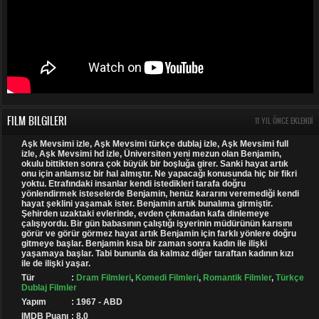
FILM BILGILERI
11 YIL ÖNCE EKLENDI
Aşk Mevsimi izle, Aşk Mevsimi türkçe dublaj izle, Aşk Mevsimi full
izle, Aşk Mevsimi hd izle, Üniversiten yeni mezun olan Benjamin,
okulu bittikten sonra çok büyük bir boşluğa girer. Sanki hayat artık
onu için anlamsız bir hal almıştır. Ne yapacağı konusunda hiç bir fikri
yoktu. Etrafındaki insanlar kendi istedikleri tarafa doğru
yönlendirmek isteselerde Benjamin, henüz kararını veremediği kendi
hayat şeklini yaşamak ister. Benjamin artık bunalıma girmiştir.
Şehirden uzaktaki evlerinde, evden çıkmadan kafa dinlemeye
çalışıyordu. Bir gün babasının çalıştığı işyerinin müdürünün karısını
görür ve görür görmez hayat artık Benjamin için farklı yönlere doğru
gitmeye başlar. Benjamin kısa bir zaman sonra kadın ile ilişki
yaşamaya başlar. Tabi bununla da kalmaz diğer taraftan kadının kızı
ile de ilişki yaşar.
Tür
:
Dram Filmleri
,
Komedi Filmleri
,
Romantik Filmler
,
Türkçe
Dublaj Filmler
Yapım
: 1967 - ABD
IMDB Puanı
: 8.0