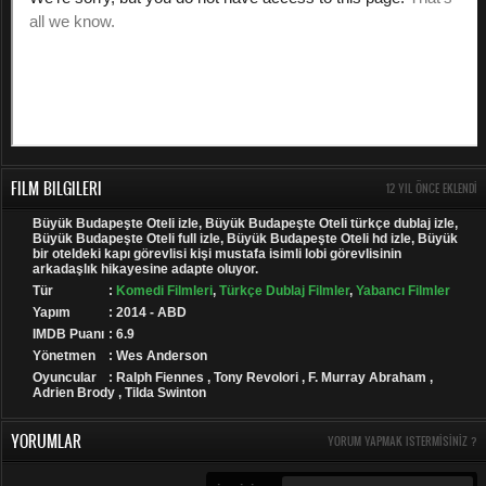
FILM BILGILERI
12 YIL ÖNCE EKLENDI
Büyük Budapeşte Oteli izle, Büyük Budapeşte Oteli türkçe dublaj izle,
Büyük Budapeşte Oteli full izle, Büyük Budapeşte Oteli hd izle, Büyük
bir oteldeki kapı görevlisi kişi mustafa isimli lobi görevlisinin
arkadaşlık hikayesine adapte oluyor.
Tür
:
Komedi Filmleri
,
Türkçe Dublaj Filmler
,
Yabancı Filmler
Yapım
: 2014 - ABD
IMDB Puanı
: 6.9
Yönetmen
: Wes Anderson
Oyuncular
: Ralph Fiennes , Tony Revolori , F. Murray Abraham ,
Adrien Brody , Tilda Swinton
YORUMLAR
YORUM YAPMAK ISTERMISINIZ ?