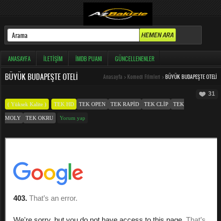
ANASAYFA
İLETIŞIM
İMDB PUANI
GÜNCELLENENLER
BÜYÜK BUDAPEŞTE OTELI
Anasayfa
>
Komedi Filmleri
>
BÜYÜK BUDAPEŞTE OTELI
31
( Yüksek Kalite )
TEK HD
TEK OPEN
TEK RAPID
TEK CLIP
TEK
MOLY
TEK OKRU
Yorum yap