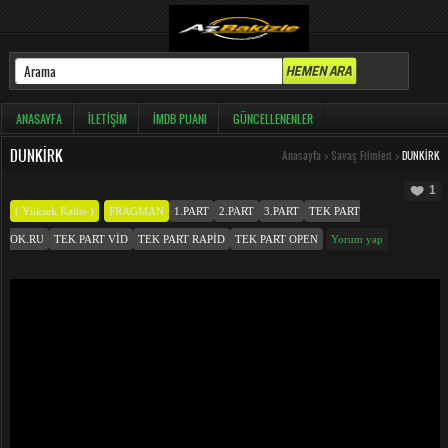
ANASAYFA
İLETIŞIM
İMDB PUANI
GÜNCELLENENLER
DUNKIRK
Anasayfa
>
Savaş Filmleri
>
DUNKIRK
1
( Yüksek Kalite )
FRAGMAN
1.PART
2.PART
3.PART
TEK PART
OK.RU
TEK PART VID
TEK PART RAPID
TEK PART OPEN
Yorum yap