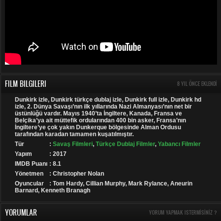
FILM BILGILERI
8 YIL ÖNCE EKLENDI
Dunkirk izle, Dunkirk türkçe dublaj izle, Dunkirk full izle, Dunkirk hd
izle, 2. Dünya Savaşı’nın ilk yıllarında Nazi Almanyası’nın net bir
üstünlüğü vardır. Mayıs 1940’ta İngiltere, Kanada, Fransa ve
Belçika’ya ait müttefik ordularından 400 bin asker, Fransa’nın
İngiltere’ye çok yakın Dunkerque bölgesinde Alman Ordusu
tarafından karadan tamamen kuşatılmıştır.
Tür
:
Savaş Filmleri
,
Türkçe Dublaj Filmler
,
Yabancı Filmler
Yapım
: 2017
IMDB Puanı
: 8.1
Yönetmen
: Christopher Nolan
Oyuncular
: Tom Hardy, Cillian Murphy, Mark Rylance, Aneurin
Barnard, Kenneth Branagh
YORUMLAR
YORUM YAPMAK ISTERMISINIZ ?