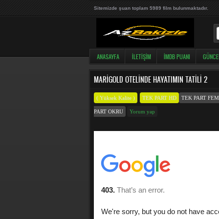
Sitemizde şuan toplam 5989 film bulunmaktadır.
ANASAYFA
İLETIŞIM
İMDB PUANI
GÜNCE
MARIGOLD OTELINDE HAYATIMIN TATILI 2
( Yüksek Kalite )
TEK PART HD
TEK PART FE
PART OKRU
Yorum yap