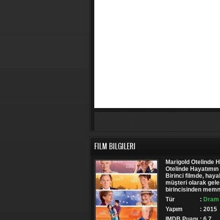
FILM BILGILERI
Marigold Otelinde Ha
Otelinde Hayatımın Ta
Birinci filmde, haya
müşteri olarak gelen
birincisinden memnu
Tür
:
Dram 
Yapım
: 2015
IMDB Puanı
: 6.7