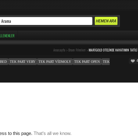
LLENENLER
Anasayfa
>
Dram Filmleri
>
MARIGOLD OTELINDE HAYATIMIN TATILI
MBED
TEK PART VERY
TEK PART VIDMOLY
TEK PART OPEN
TEK