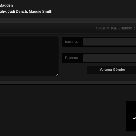
 Madden
Nighy, Judi Dench, Maggie Smith
YORUM YAPMAK ISTERMISINIZ
isminiz:
E-posta: