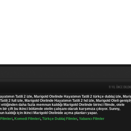
11 YIL ÖNCE EKLEN
yatımın Tatili 2 izle, Marigold Otelinde Hayatımın Tatili 2 türkçe dublaj izle, Mari
tili 2 full izle, Marigold Otelinde Hayatımın Tatili 2 hd izle, Marigold Oteli genişli
l ettiğinden daha fazla memnun kaldığı Marigold Otelinde birinci filmde, otele
 bir çift bu ikinci bölümde otelin çalışanı olarak karşımıza çıkıyor. Sunny,
n kaldığı için ikinci Marigold Otelinide açma planları yapar.
Filmleri
,
Komedi Filmleri
,
Türkçe Dublaj Filmler
,
Yabancı Filmler