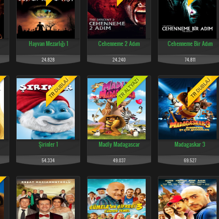
Hayvan Mezarlığı 1
Cehenneme 2 Adım
Cehenneme Bir Adım
24.828
24.240
74.811
Şirinler 1
Madly Madagascar
Madagaskar 3
54.334
49.037
69.527