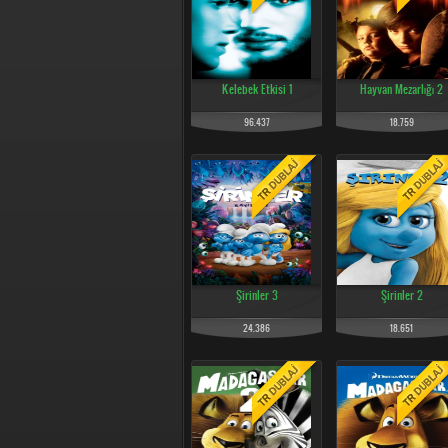
Kelebek Etkisi 1
Hayvan Mezarlığı 2
96.437
18.759
Şirinler 3
Şirinler 2
24.386
18.651