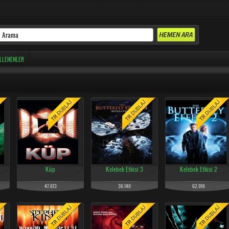
LLENENLER
Küp
Kelebek Etkisi 3
Kelebek Etkisi 2
47.613
36.140
62.916