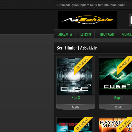
Sitemizde şuan toplam 5989 film bulunmaktadır.
ANASAYFA
İLETIŞIM
İMDB PUANI
GÜNCE
Seri Filmler | AzBakizle
Küp 3
Küp 2
17.289
62.768