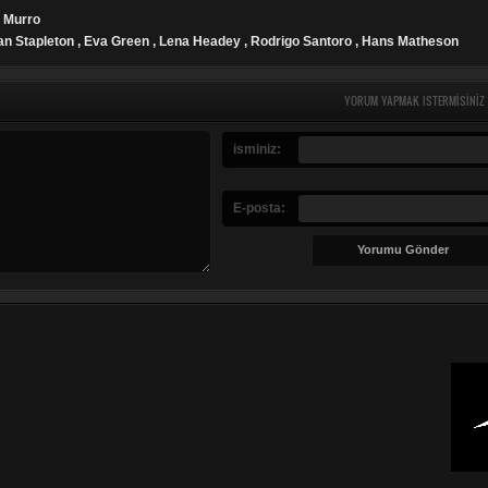
 Murro
van Stapleton , Eva Green , Lena Headey , Rodrigo Santoro , Hans Matheson
YORUM YAPMAK ISTERMISINIZ
isminiz:
E-posta: