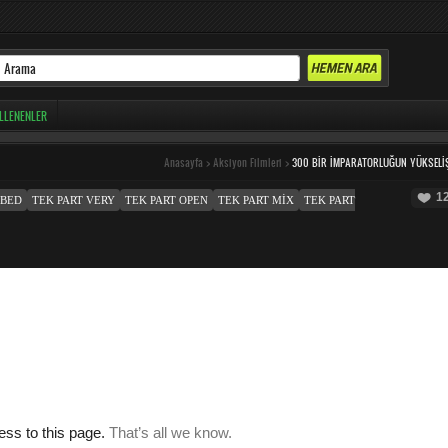
LLENENLER
Anasayfa
>
Aksiyon Filmleri
>
300 BIR İMPARATORLUĞUN YÜKSELI
1
MBED
TEK PART VERY
TEK PART OPEN
TEK PART MIX
TEK PART