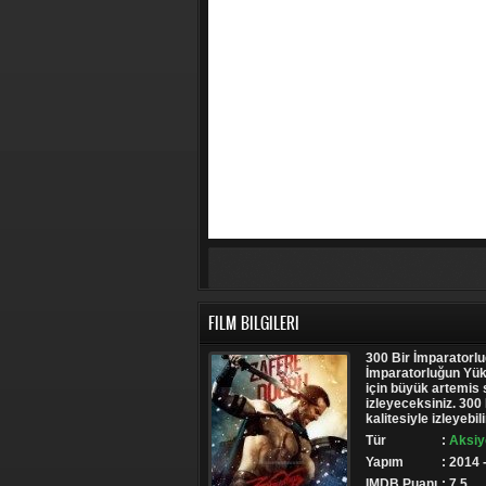
FILM BILGILERI
300 Bir İmparatorluğ
İmparatorluğun Yüks
için büyük artemis 
izleyeceksiniz. 300 
kalitesiyle izleyebili
Tür
:
Aksiy
Yapım
: 2014
IMDB Puanı
: 7.5