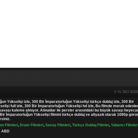
12 YIL ÖNCE EKLEN
un Yükselişi izle, 300 Bir İmparatorluğun Yükselişi türkçe dublaj izle, 300 Bir
elişi full izle, 300 Bir İmparatorluğun Yükselişi hd izle, Bu filmde merak edenle
savaşı kaleme alınıyor. Atinalılar ile persler arasındaki bu büyük savaşı heyeca
Bir İmparatorluğun Yükselişi filmini türkçe dublaj ve altyazılı olarak 1080p görü
rsiniz.
on Filmleri
,
Dram Filmleri
,
Savaş Filmleri
,
Türkçe Dublaj Filmler
,
Yabancı Filmler
 - ABD