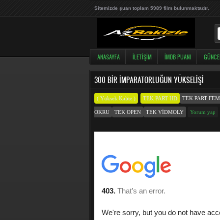
Sitemizde şuan toplam 5989 film bulunmaktadır.
ANASAYFA
İLETIŞIM
İMDB PUANI
GÜNCE
300 BIR İMPARATORLUĞUN YÜKSELIŞI
( Yüksek Kalite )
TEK PART HD
TEK PART FE
OKRU
TEK OPEN
TEK VIDMOLY
Yorum yap