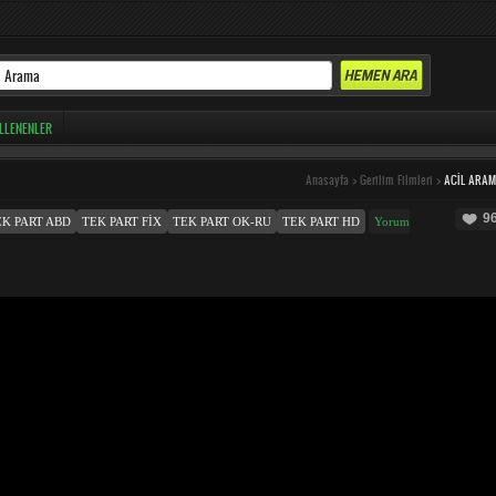
LLENENLER
Anasayfa
>
Gerilim Filmleri
>
ACIL ARA
9
EK PART ABD
TEK PART FIX
TEK PART OK-RU
TEK PART HD
Yorum