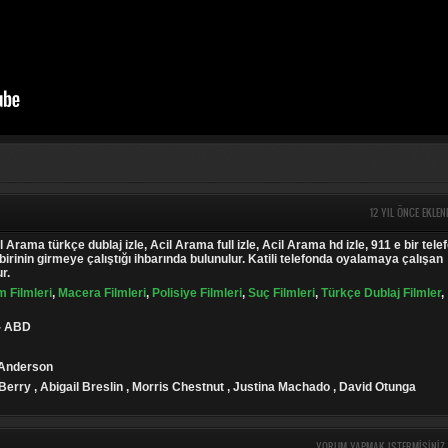
12 YIL ÖNCE EKLEN
l Arama türkçe dublaj izle, Acil Arama full izle, Acil Arama hd izle, 911 e bir tele
 birinin girmeye çalıştığı ihbarında bulunulur. Katili telefonda oyalamaya çalışan
r.
m Filmleri
,
Macera Filmleri
,
Polisiye Filmleri
,
Suç Filmleri
,
Türkçe Dublaj Filmler
,
 - ABD
 Anderson
 Berry , Abigail Breslin , Morris Chestnut , Justina Machado , David Otunga
YORUM YAPMAK ISTERMISINIZ