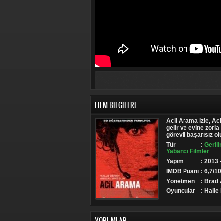
FILM BILGILERI
Acil Arama izle, Aci
gelir ve evine zorla
görevli başarısız olu
Tür
:
Gerili
Yabancı Filmler
Yapım
: 2013
IMDB Puanı
: 6,7/10
Yönetmen
: Brad
Oyuncular
: Halle
YORUMLAR