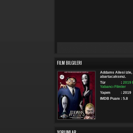
FILM BILGILERI
Addams Ailesi izle,
abartacaksınız.
Tür
:
2019 F
Yabancı Filmler
Yapım
: 2019
IMDB Puanı
: 5.8
YORUMLAR