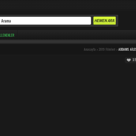
LLENENLER
Anasayfa
>
2019 Filmleri
>
ADDAMS AILE
1