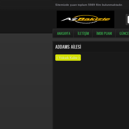
Sitemizde şuan toplam 5989 film bulunmaktadır.
ANASAYFA
İLETIŞIM
İMDB PUANI
GÜNCE
ADDAMS AILESI
( Yüksek Kalite )