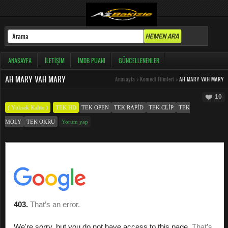
ANASAYFA
İLETIŞIM
İMDB PUANI
GÜNCELLENENLER
AH MARY VAH MARY
Anasayfa
>
Komedi Filmleri
>
AH MARY VAH MARY
10
( Yüksek Kalite )
TEK HD
TEK OPEN
TEK RAPID
TEK CLIP
TEK
MOLY
TEK OKRU
Yorum yap