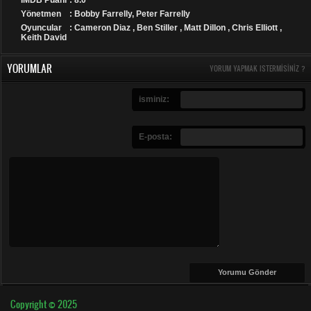
Yönetmen
: Bobby Farrelly, Peter Farrelly
Oyuncular
: Cameron Diaz , Ben Stiller , Matt Dillon , Chris Elliott ,
Keith David
YORUMLAR
YORUM YAPMAK ISTERMISINIZ ?
isminiz:
E-posta:
Copyright © 2025