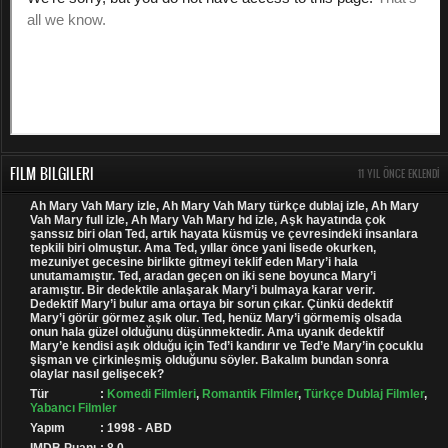
FILM BILGILERI
11 YIL ÖNCE EKLENDI
Ah Mary Vah Mary izle, Ah Mary Vah Mary türkçe dublaj izle, Ah Mary
Vah Mary full izle, Ah Mary Vah Mary hd izle, Aşk hayatında çok
şanssız biri olan Ted, artık hayata küsmüş ve çevresindeki insanlara
tepkili biri olmuştur. Ama Ted, yıllar önce yani lisede okurken,
mezuniyet gecesine birlikte gitmeyi teklif eden Mary’i hala
unutamamıştır. Ted, aradan geçen on iki sene boyunca Mary’i
aramıştır. Bir dedektile anlaşarak Mary’i bulmaya karar verir.
Dedektif Mary’i bulur ama ortaya bir sorun çıkar. Çünkü dedektif
Mary’i görür görmez aşık olur. Ted, henüz Mary’i görmemiş olsada
onun hala güzel olduğunu düşünmektedir. Ama uyanık dedektif
Mary’e kendisi aşık olduğu için Ted’i kandırır ve Ted’e Mary’in çocuklu
şişman ve çirkinleşmiş olduğunu söyler. Bakalım bundan sonra
olaylar nasıl gelişecek?
Tür
:
Komedi Filmleri
,
Romantik Filmler
,
Türkçe Dublaj Filmler
,
Yabancı Filmler
Yapım
: 1998 - ABD
IMDB Puanı
: 8.0