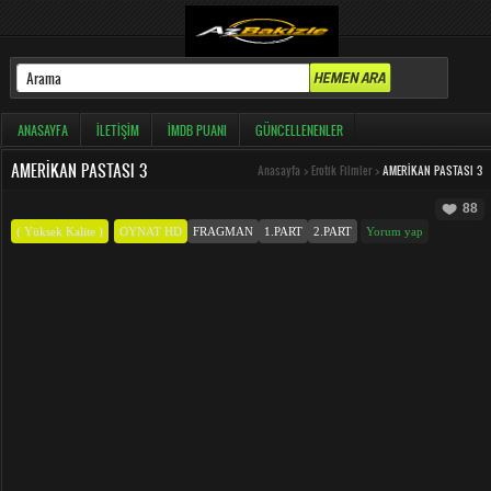
ANASAYFA
İLETIŞIM
İMDB PUANI
GÜNCELLENENLER
AMERIKAN PASTASI 3
Anasayfa
>
Erotik Filmler
>
AMERIKAN PASTASI 3
88
( Yüksek Kalite )
OYNAT HD
FRAGMAN
1.PART
2.PART
Yorum yap