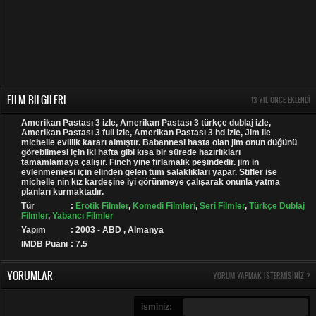
FILM BILGILERI
13 YIL ÖNCE EKLENDI
Amerikan Pastası 3 izle, Amerikan Pastası 3 türkçe dublaj izle,
Amerikan Pastası 3 full izle, Amerikan Pastası 3 hd izle, Jim ile
michelle evlilik kararı almıştır. Babannesi hasta olan jim onun düğünü
görebilmesi için iki hafta gibi kısa bir sürede hazırlıkları
tamamlamaya çalışır. Finch yine fırlamalık peşindedir. jim in
evlenmemesi için elinden gelen tüm salaklıkları yapar. Stifler ise
michelle nin kız kardeşine iyi görünmeye çalışarak onunla yatma
planları kurmaktadır.
Tür
:
Erotik Filmler
,
Komedi Filmleri
,
Seri Filmler
,
Türkçe Dublaj
Filmler
,
Yabancı Filmler
Yapım
: 2003 - ABD , Almanya
IMDB Puanı
: 7.5
YORUMLAR
YORUM YAPMAK ISTERMISINIZ ?
isminiz: