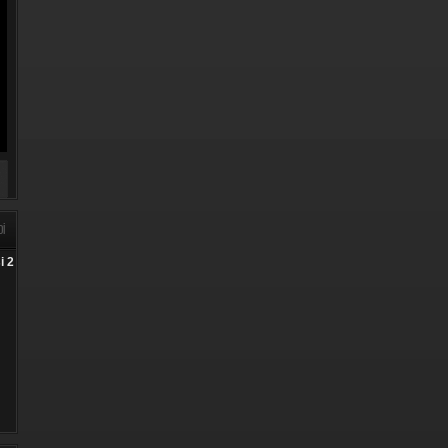
DI
i 2