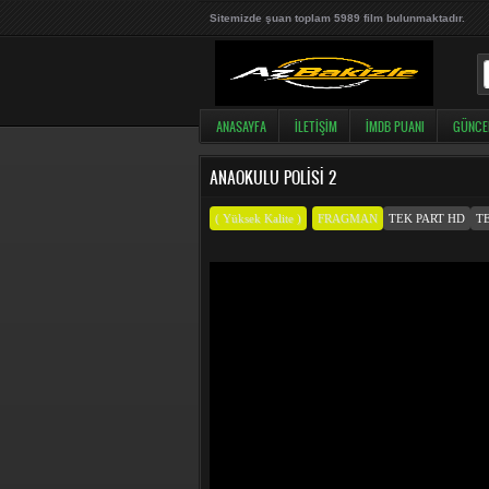
Sitemizde şuan toplam 5989 film bulunmaktadır.
ANASAYFA
İLETIŞIM
İMDB PUANI
GÜNCE
ANAOKULU POLISI 2
( Yüksek Kalite )
FRAGMAN
TEK PART HD
T