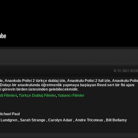
10 YIL ÖNCE EKLEN
le, Anaokulu Polisi 2 türkçe dublaj izle, Anaokulu Polisi 2 full izle, Anaokulu Polis
 Dolayı bir anaokulunda öğretmenlik yapmaya başlayan Reed sert bir fbi ajanı
 görevin birden üstesinden gelebilecekmidir.
i Filmleri
,
Türkçe Dublaj Filmler
,
Yabancı Filmler
ichael Paul
 Lundgren , Sarah Strange , Carolyn Adair , Andre Tricoteux , Bill Bellamy