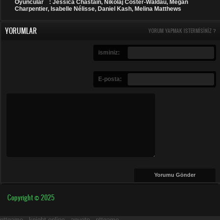
Oyuncular
: Jessica Chastain, Nikolaj Coster-Waldau, Megan
Charpentier, Isabelle Nélisse, Daniel Kash, Melina Matthews
YORUMLAR
YORUM YAPMAK ISTERMISINIZ ?
isminiz:
E-posta:
Copyright © 2025
nttgame
-
knight online
-
anyotp
-
nttgame