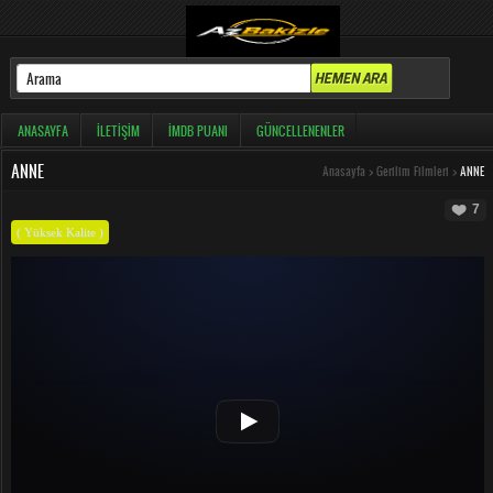
ANASAYFA
İLETIŞIM
İMDB PUANI
GÜNCELLENENLER
ANNE
Anasayfa
>
Gerilim Filmleri
>
ANNE
7
( Yüksek Kalite )