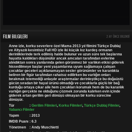
FILM BILGILERI
2 AY ÖNCE EKLENDI
Anne izle, korku severlere özel Mama 2013 yıl filmini Türkçe Dublaj
ve Altyazılı kesintisiz Full HD izle iki küçük kız kardeş ormanın
derinliklerinde terk edilmiş halde bulunur ve uzun süre tek başlarına
hayatta kaldıkları düşünülür ancak amcaları tarafından evlerine
alındıktan sonra yanlarında gelen görünmez bir varlıkın etkisi giderek
hissedilmeye başlar yeni yaşamlarına uyum sağlamaya çalışan
çocuklar geceleri açıklanamayan sesler görünümler ve karanlıkta
beliren bir figür tarafından rahatsız edilirken bu varlığın onları
bırakmak istemediği anlaşılır araştırmalar derinleştikçe bu doğaüstü
gücün sıradan bir hayal ürünü olmadığı ve çocuklarla güçlü bir bağ
kurduğu ortaya çıkar aile hem çocukları korumak hem de bu karanlık
varlığın gerçekte ne olduğunu çözmek zorunda kalırken evin içinde
giderek artan gerilim geri dönüşü olmayan bir korku sürecine
dönüşür.
Tür
:
Gerilim Filmleri
,
Korku Filmleri
,
Türkçe Dublaj Filmler
,
Yabancı Filmler
Yapım
: 2013
IMDB Puanı
: 6.3
Yönetmen
: Andy Muschietti