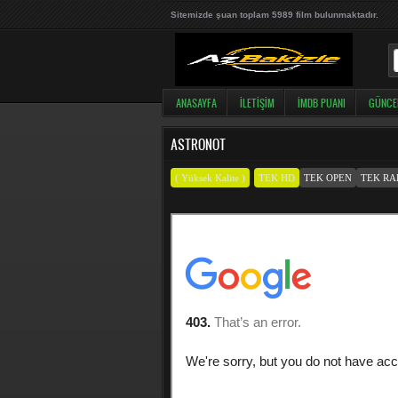
Sitemizde şuan toplam 5989 film bulunmaktadır.
ANASAYFA
İLETIŞIM
İMDB PUANI
GÜNCE
ASTRONOT
( Yüksek Kalite )
TEK HD
TEK OPEN
TEK RA