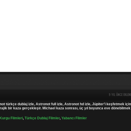
9 YIL ÖNCE EKLEN
ot türkçe dublaj izle, Astronot full izle, Astronot hd izle, Jüpiter’i keşfetmek için
trajik bir kaza gerçekleşir. Michael kaza sonrası, üç yıl boyunca eve dönebilmek 
Kurgu Filmleri
,
Türkçe Dublaj Filmler
,
Yabancı Filmler