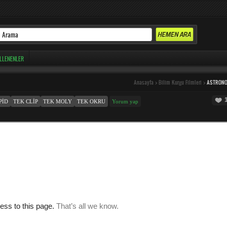
LLENENLER
Anasayfa
>
Bilim Kurgu Filmleri
>
ASTRON
PID
TEK CLIP
TEK MOLY
TEK OKRU
Yorum yap