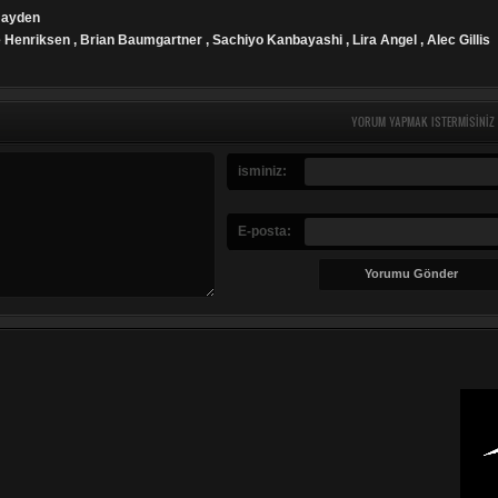
 Hayden
 Henriksen , Brian Baumgartner , Sachiyo Kanbayashi , Lira Angel , Alec Gillis
YORUM YAPMAK ISTERMISINIZ
isminiz:
E-posta: