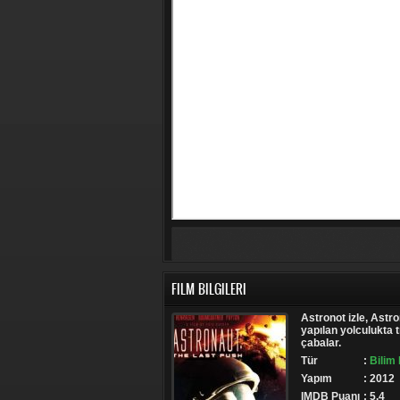
FILM BILGILERI
Astronot izle, Astron
yapılan yolculukta 
çabalar.
Tür
:
Bilim 
Yapım
: 2012
IMDB Puanı
: 5.4