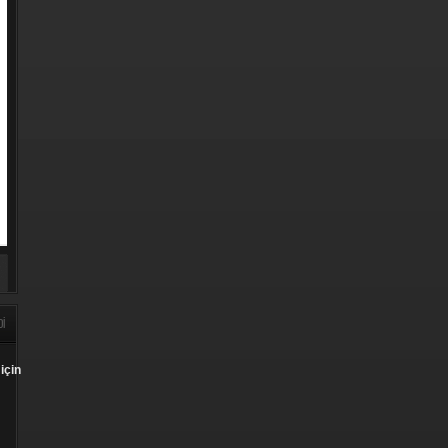
DI
için