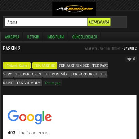
ANASAYFA
İLETIŞIM
İMDB PUANI
GÜNCELLENENLER
BASKIN 2
Anasayfa
>
Gerilim Filmleri
>
BASKIN 2
0
( Yüksek Kalite )
TEK PART HD
TEK PART FEMBED
TEK PART
VERY
TEK PART OPEN
TEK PART MIX
TEK PART OKRU
TEK
RAPID
TEK VIDMOLY
Yorum yap