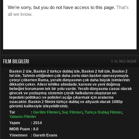
FILM BILGILERI
9 YIL ÖNCE EKLENDI
Baskın 2 izle, Baskın 2 türkçe dublaj izle, Baskın 2 full izle, Baskın 2
hd izle, Tahmin ettiğinden çok daha zorlu olan baskın operasyonuyla
çeteyi çökerten Rama, yeraltı dünyasının çok daha büyük isimlerinin
dikkatini çeker. Ailesi tehlike altındadır, karısını ve yeni doğmuş
bebeğini korumanın tek bir yolu vardır. Yeraltı dünyasına casus olarak
girecek ve yozlaşmış sistemin çürük halkalarını oluşturan en
tepedeki politikacı ve polisleri açığa çıkarmak için aralarına
sızacaktır. Baskın 2 filmini türkçe dublaj ve altyazılı olarak 1080p
görüntü kalitesiyle izleyebilirsiniz.
Tür
:
Gerilim Filmleri
,
Suç Filmleri
,
Türkçe Dublaj Filmler
,
Yabancı Filmler
Yapım
: 2014
IMDB Puanı
: 8.0
Yönetmen
: Gareth Evans