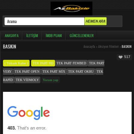
ANASAYFA
İLETIŞIM
İMDB PUANI
GÜNCELLENENLER
BASKIN
Anasayfa
>
Aksiyon Filmleri
>
BASKIN
517
( Yüksek Kalite )
TEK PART HD
TEK PART FEMBED
TEK PART
VERY
TEK PART OPEN
TEK PART MIX
TEK PART OKRU
TEK
RAPID
TEK VIDMOLY
Yorum yap