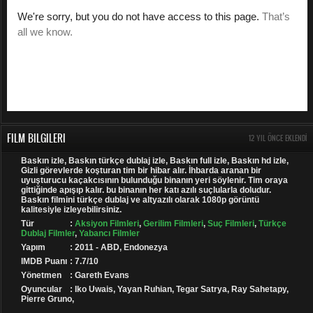
FILM BILGILERI
12 YIL ÖNCE EKLENDI
Baskın izle, Baskın türkçe dublaj izle, Baskın full izle, Baskın hd izle,
Gizli görevlerde koşturan tim bir hibar alır. İhbarda aranan bir
uyuşturucu kaçakcısının bulunduğu binanın yeri söylenir. Tim oraya
gittiğinde apışıp kalır. bu binanın her katı azılı suçlularla doludur.
Baskın filmini türkçe dublaj ve altyazılı olarak 1080p görüntü
kalitesiyle izleyebilirsiniz.
Tür
:
Aksiyon Filmleri
,
Gerilim Filmleri
,
Suç Filmleri
,
Türkçe
Dublaj Filmler
,
Yabancı Filmler
Yapım
: 2011 - ABD, Endonezya
IMDB Puanı
: 7.7/10
Yönetmen
: Gareth Evans
Oyuncular
: Iko Uwais, Yayan Ruhian, Tegar Satrya, Ray Sahetapy,
Pierre Gruno,