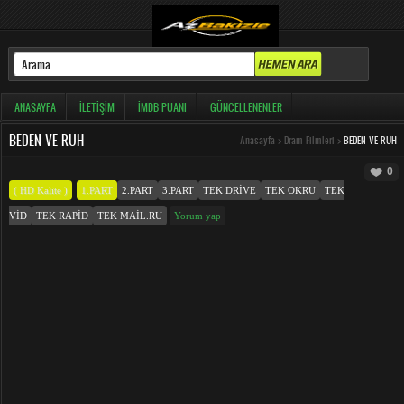
ANASAYFA
İLETIŞIM
İMDB PUANI
GÜNCELLENENLER
BEDEN VE RUH
Anasayfa
>
Dram Filmleri
>
BEDEN VE RUH
0
( HD Kalite )
1.PART
2.PART
3.PART
TEK DRIVE
TEK OKRU
TEK
VID
TEK RAPID
TEK MAIL.RU
Yorum yap