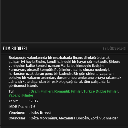
FILM BILGILERI
8 YIL ÖNCE EKLENDI
Budapeşte yakınlarında bir mezbahada finans direktörü olarak
çalışan iyi huylu Endre, kendi halindeki bir hayat sürmektedir. Şirkete
yeni gelen kalite kontrol uzmanı Maria ise kimseyle iletişim
kurmayan, obsesif kompülsif eğilimlere sahip olması nedeniyle
herkesten uzak duran genç bir kadındır. Bir gün şirkette yaşanan
polisiye bir vakanın ardından, durumun sorumlusunu ortaya çıkarmak
adına şirkete dışarıdan bir psikolog çağrılarak tüm çalışanlarla
görüşmesi istenir.
Tür
:
Dram Filmleri
,
Romantik Filmler
,
Türkçe Dublaj Filmler
,
Yabancı Filmler
Yapım
: 2017
IMDB Puanı
: 7.6
Yönetmen
: Ildikó Enyedi
Oyuncular
: Géza Morcsányi, Alexandra Borbély, Zoltán Schneider