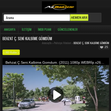
ANASAYFA
İLETIŞIM
İMDB PUANI
GÜNCELLENENLER
BEHZAT Ç. SENI KALBIME GÖMDÜM
Anasayfa
>
Polisiye Filmleri
>
BEHZAT Ç. SENI KALBIME GÖMDÜM
25
( HD Kalite )