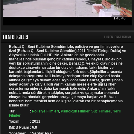
FILM BILGILERI
1 HAFTA ÖNCE EKLENDI
Behzat Ç.: Seni Kalbime Gömdüm izle, polisiye ve gerilim severlere
özel (Behzat Ç.: Seni Kalbime Gömdüm) 2011 filmini Türkçe Dublaj ve
Altyazılı kesintisiz Full HD izle. Ankara’da bir gecekondu
mahallesinde bulunan genç bir kadının cesedi, Cinayet Büro ekibini
yeni bir soruşturmanın içine çeker. Behzat Ç. ve ekibi olayın peşine
düştükçe cinayetin sıradan bir olay olmadığını, farklı kişiler ve
karanlık bağlantılarla ilişkili olduğunu fark eder. Şüpheliler arasında
dolaşan soruşturma, faili bulmayı zorlaştırırken ekip üyeleri baskı
altında çalışmaya devam eder. Aynı dönemde Behzat, geçmişinden
gelen acılar ve kızıyla ilgili yarım kalmış meselelerle uğraşırken
soruşturma giderek daha karmaşık hale gelir. Ankara’nın farklı
noktalarında sürdürülen takipler, sorgular ve çatışmalar sonunda
cinayetin ardındaki gerçekler ortaya çıkmaya başlar ve Behzat
kendisini hem mesleki hem de kişisel olarak zor bir hesaplaşmanın
içinde bulur.
Tür
:
Polisiye Filmleri
,
Psikolojik Filmler
,
Suç Filmleri
,
Yerli
Filmler
Yapım
: 2011
IMDB Puanı
: 6.8
Yönetmen
: Serdar Akar