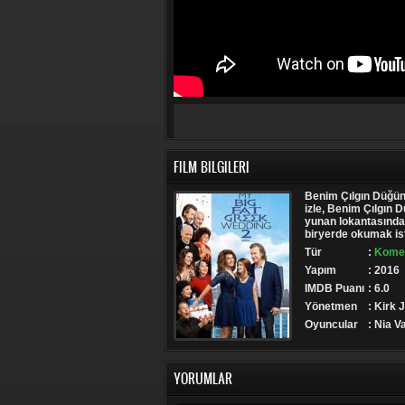
FILM BILGILERI
Benim Çılgın Düğünü
izle, Benim Çılgın 
yunan lokantasında 
biryerde okumak ist
Tür
:
Komed
Yapım
: 2016
IMDB Puanı
: 6.0
Yönetmen
: Kirk 
Oyuncular
: Nia V
YORUMLAR