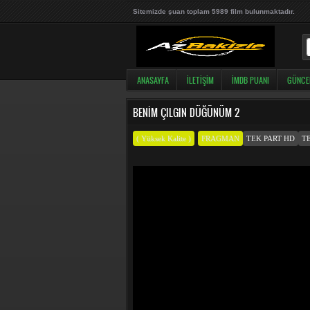
Sitemizde şuan toplam 5989 film bulunmaktadır.
ANASAYFA
İLETIŞIM
İMDB PUANI
GÜNCE
BENIM ÇILGIN DÜĞÜNÜM 2
( Yüksek Kalite )
FRAGMAN
TEK PART HD
T