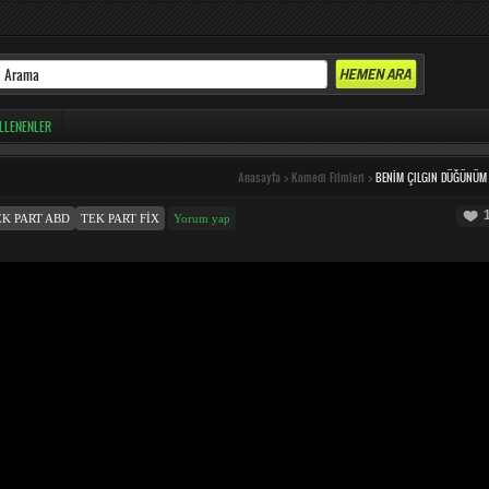
LLENENLER
Anasayfa
>
Komedi Filmleri
>
BENIM ÇILGIN DÜĞÜNÜM
EK PART ABD
TEK PART FIX
Yorum yap