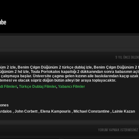
9 YIL ÖNCE EKLEN
m 2 izle, Benim Çılgın Düğünüm 2 türkçe dublaj izle, Benim Çılgın Düğünüm 2 f
Düğünüm 2 hd izle, Toula Portokalos kapattığı 2 dükkanından sonra babasının açt
çalışmaya başlar. Üniversite çagına gelen kızının aile baskılarından kaçıp uzak
emesi ve olacak süpriz düğün bütün aileyi bir araya toplayacaktır.
i Filmleri
,
Türkçe Dublaj Filmler
,
Yabancı Filmler
Jones
ardalos , John Corbett , Elena Kampouris , Michael Constantine , Lainie Kazan
YORUM YAPMAK ISTERMISINIZ