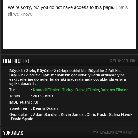
FILM BILGILERI
12 YIL ÖNCE EKLENDI
Büyükler 2 izle, Büyükler 2 türkçe dublaj izle, Büyükler 2 full izle,
Büyükler 2 hd izle, Aynı mahallenin çocukları yılların ardından yine
eski yerlerine dönerler bu defaki maceralarında çocuklarıda onlara
eşlik edecektir.
Tür
:
Komedi Filmleri
,
Türkçe Dublaj Filmler
,
Yabancı Filmler
Yapım
: 2013 - ABD
IMDB Puanı
: 7.0
Yönetmen
: Dennis Dugan
Oyuncular
: Adam Sandler , Kevin James , Chris Rock , Salma Hayek
, David Spade
YORUMLAR
YORUM YAPMAK ISTERMISINIZ ?