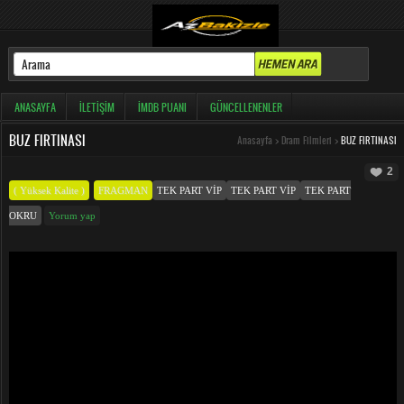
ANASAYFA
İLETIŞIM
İMDB PUANI
GÜNCELLENENLER
BUZ FIRTINASI
Anasayfa
>
Dram Filmleri
>
BUZ FIRTINASI
2
( Yüksek Kalite )
FRAGMAN
TEK PART VIP
TEK PART VIP
TEK PART
OKRU
Yorum yap