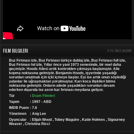
FILM BILGILERI
11 YIL ÖNCE EKLENDI
Buz Fırtınası izle, Buz Fırtınası türkçe dublaj izle, Buz Fırtınası full izle,
Buz Fırtınası hd izle, Yıllar önce yani 1973 senesinde, bir noel daha
geçmiştir. Hoods Ailesi artık kontrolden çıkmaya başlamıştır. Aile
kopma noktasına gelmiştir. Benjamin Hoods, işyerinde yaşadığı
sorunları unutmak için içki içmeye başlar. Eşi ise artık onun söylediği
yalanlar ile uğraşmaktan yorulmuştur. Karı koca ilişkileri bitme
noktasına gelmiştir. Onların ailede yaşadıkları sorunları devam
ederken dışarıda ise asrın kar fırtınası meydana geliyor.
Tür
:
Dram Filmleri
Yapım
: 1997 - ABD
IMDB Puanı
: 7.6
Yönetmen
: Ang Lee
Oyuncular
: Elijah Wood , Tobey Maguire , Katie Holmes , Sigourney
Weaver , Christina Ricci