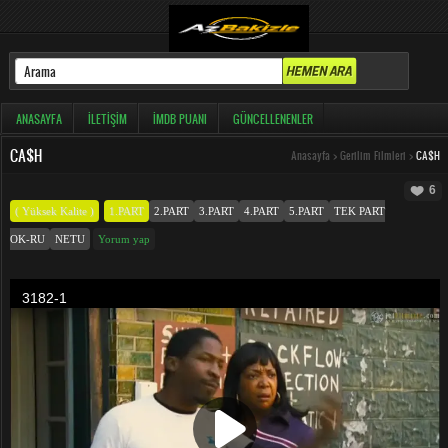
ANASAYFA
İLETIŞIM
İMDB PUANI
GÜNCELLENENLER
CA$H
Anasayfa
>
Gerilim Filmleri
>
CA$H
6
( Yüksek Kalite )
1.PART
2.PART
3.PART
4.PART
5.PART
TEK PART
OK-RU
NETU
Yorum yap