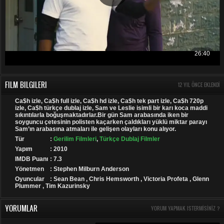
FILM BILGILERI
12 YIL ÖNCE EKLENDI
Ca$h izle, Ca$h full izle, Ca$h hd izle, Ca$h tek part izle, Ca$h 720p
izle, Ca$h türkçe dublaj izle, Sam ve Leslie isimli bir karı koca maddi
sıkıntılarla boğuşmaktadırlar.Bir gün Sam arabasında iken bir
soyguncu çetesinin polisten kaçarken çaldıkları yüklü miktar parayı
Sam’ın arabasına atmaları ile gelişen olayları konu alıyor.
Tür
:
Gerilim Filmleri
,
Türkçe Dublaj Filmler
Yapım
: 2010
IMDB Puanı
: 7.3
Yönetmen
: Stephen Milburn Anderson
Oyuncular
: Sean Bean , Chris Hemsworth , Victoria Profeta , Glenn
Plummer , Tim Kazurinsky
YORUMLAR
YORUM YAPMAK ISTERMISINIZ ?