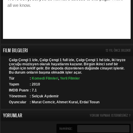
FILM BILGILERI
13 YIL ÖNCE EKLENDI
Çalgı Çengi 1 izle, Çalgı Çengi 1 full izle, Çalgı Çengi 1 hd izle, iki teyze
çocuğu müzisyen olarak hayatlarını kazanır. Birgün ikinci sınıf bir
düğün için teklif gelir. Bir depoda düzenlenen düğünde cinayet işlenir.
Bu durum onların başına olmadık işler açar.
Tür
:
Komedi Filmleri
,
Yerli Filmler
Yapım
: 2010
IMDB Puanı
: 7.1
Yönetmen
: Selçuk Aydemir
Oyuncular
: Murat Cemcir, Ahmet Kural, Erdal Tosun
YORUMLAR
YORUM YAPMAK ISTERMISINIZ ?
isminiz: