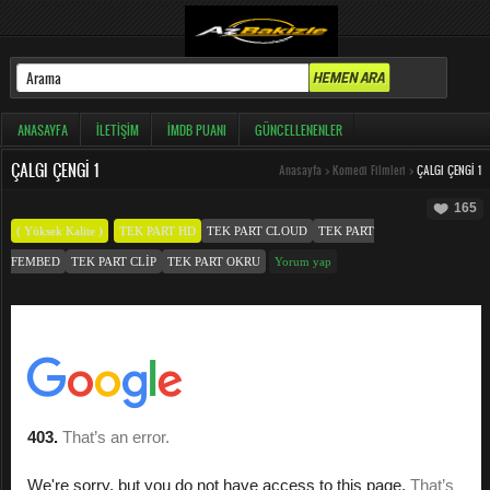
ANASAYFA
İLETIŞIM
İMDB PUANI
GÜNCELLENENLER
ÇALGI ÇENGI 1
Anasayfa
>
Komedi Filmleri
>
ÇALGI ÇENGI 1
165
( Yüksek Kalite )
TEK PART HD
TEK PART CLOUD
TEK PART
FEMBED
TEK PART CLIP
TEK PART OKRU
Yorum yap