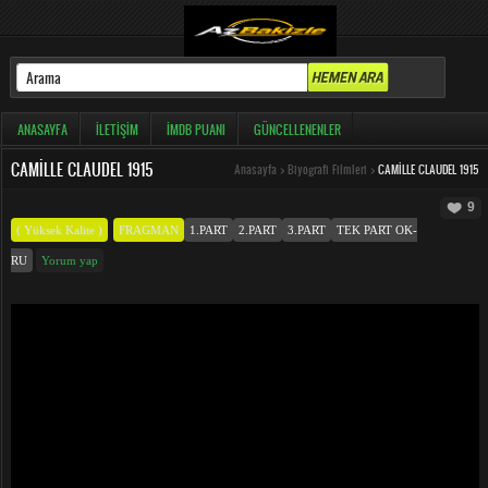
ANASAYFA
İLETIŞIM
İMDB PUANI
GÜNCELLENENLER
CAMILLE CLAUDEL 1915
Anasayfa
>
Biyografi Filmleri
>
CAMILLE CLAUDEL 1915
9
( Yüksek Kalite )
FRAGMAN
1.PART
2.PART
3.PART
TEK PART OK-
RU
Yorum yap