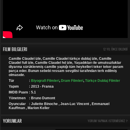
FILM BILGILERI
12 YIL ÖNCE EKLENDI
Camille Claudel izle, Camille Claudel türkçe dublaj izle, Camille
Claudel full izle, Camille Claudel hd izle, Yaşadıkları ile umutsuzluklar
diyarına sürüklenmiş camille yaptığı tüm heykelleri teker teker param
parça eder. Bunun sebebi ressam sevgilisi tarafından terk edilmiş
olmasıdır.
Tür
:
Biyografi Filmleri
,
Dram Filmleri
,
Türkçe Dublaj Filmler
Yapım
: 2013 - Fransa
IMDB Puanı
: 5.1
Yönetmen
: Bruno Dumont
Oyuncular
: Juliette Binoche , Jean-Luc Vincent , Emmanuel
Kauffman , Marion Keller
YORUMLAR
YORUM YAPMAK ISTERMISINIZ ?