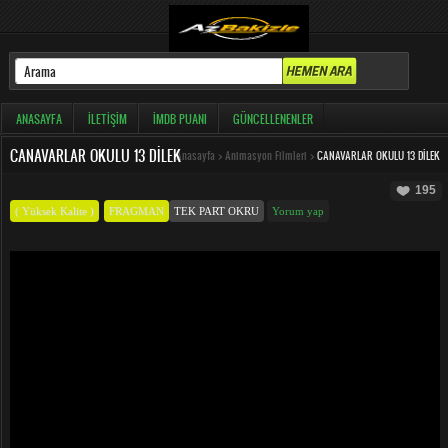
ANASAYFA
İLETIŞIM
İMDB PUANI
GÜNCELLENENLER
CANAVARLAR OKULU 13 DILEK
Anasayfa
>
Animasyon Filmleri
>
CANAVARLAR OKULU 13 DILEK
195
( Yüksek Kalite )
FRAGMAN
TEK PART OKRU
Yorum yap