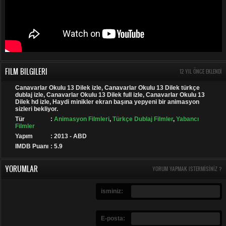
FILM BILGILERI
12 YIL ÖNCE EKLENDI
Canavarlar Okulu 13 Dilek izle, Canavarlar Okulu 13 Dilek türkçe
dublaj izle, Canavarlar Okulu 13 Dilek full izle, Canavarlar Okulu 13
Dilek hd izle, Haydi minikler ekran başına yepyeni bir animasyon
sizleri bekliyor.
Tür
:
Animasyon Filmleri
,
Türkçe Dublaj Filmler
,
Yabancı
Filmler
Yapım
: 2013 - ABD
IMDB Puanı
: 5.9
YORUMLAR
YORUM YAPMAK ISTERMISINIZ ?
isminiz:
E-posta: