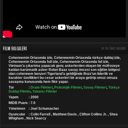
FILM BILGILERI
10 YIL ÖNCE EKLENDI
Cehennemin Ortasında izle, Cehennemin Ortasında türkçe dublaj izle,
Cehennemin Ortasında full izle, Cehennemin Ortasında hd izle,
Vietnam’a çıkartma yapacak genç askerlerden oluşan bir müfrezeye
katılan karizmatik asker Rolan Baaz savaş öncesi son eğitim bölgesi
olan cehennem benzeri Tigerland’a geldiğinde Bozz’un liderlik ve
karakter özellikleri bu cesur askerleri bir araya getirip omuz omuza
savaşma konusunda hem fikir yapar.
Tür
:
Dram Filmleri
,
Psikolojik Filmler
,
Savaş Filmleri
,
Türkçe
Dublaj Filmler
,
Yabancı Filmler
Yapım
: 2000
IMDB Puanı
: 7.0
Yönetmen
: Joel Schumacher
Oyuncular
: Colin Farrell , Matthew Davis , Clifton Collins Jr. , Shea
Whigham , Nick Searcy