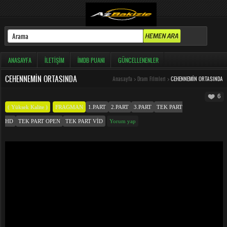
ANASAYFA
İLETIŞIM
İMDB PUANI
GÜNCELLENENLER
CEHENNEMIN ORTASINDA
Anasayfa
>
Dram Filmleri
>
CEHENNEMIN ORTASINDA
6
( Yüksek Kalite )
FRAGMAN
1.PART
2.PART
3.PART
TEK PART
HD
TEK PART OPEN
TEK PART VID
Yorum yap