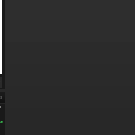
DI
ı
er