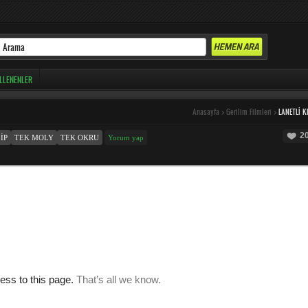
LLENENLER
Anasayfa
>
Gerilim Filmleri
>
LANETLI K
2
IP
TEK MOLY
TEK OKRU
Yorum yap