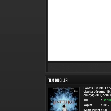
FILM BILGILERI
Lanetli Kız izle, Lane
okulda öğretmenlik 
olmayışıdır. Çocukl
Tür
:
Gerili
Yapım
: 2012
IMDB Puanı
: 6.8