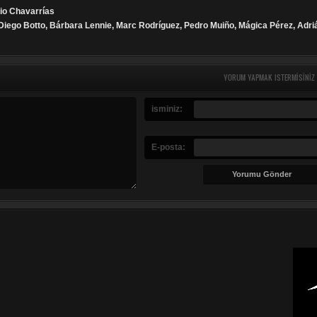
nio Chavarrías
 Diego Botto, Bárbara Lennie, Marc Rodríguez, Pedro Muiño, Mágica Pérez, Adri
YORUM YAPMAK ISTERMISINIZ
isminiz:
E-posta: