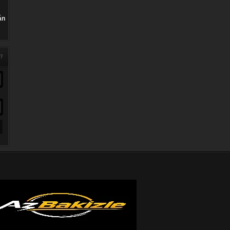
án
 ?