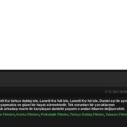
12 YIL ÖNCE EKLEN
tli Kız türkçe dublaj izle, Lanetli Kız full izle, Lanetli Kız hd izle, Daniel eşi ile ayn
yapmakta ve güzel bir hayat sürmektedir. Tek sorunları bir çocuklarının
uk arkadaşı mario ile karşılaşan danielin yaşamı o andan itibaren değişecektir.
m Filmleri
,
Korku Filmleri
,
Psikolojik Filmler
,
Türkçe Dublaj Filmler
,
Yabancı Filml