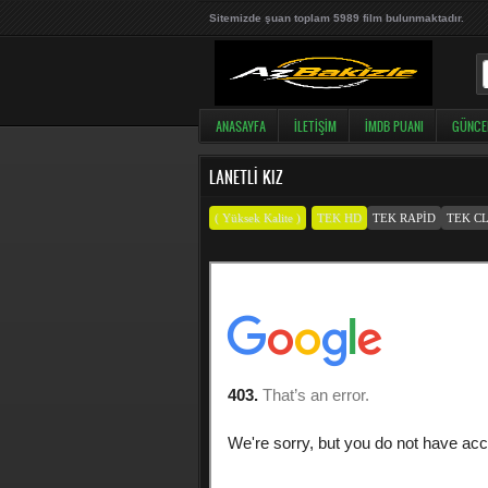
Sitemizde şuan toplam 5989 film bulunmaktadır.
ANASAYFA
İLETIŞIM
İMDB PUANI
GÜNCE
LANETLI KIZ
( Yüksek Kalite )
TEK HD
TEK RAPID
TEK CL