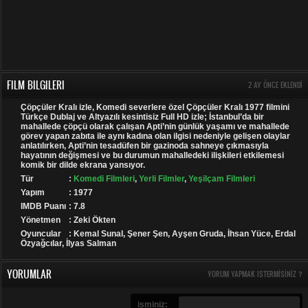
FILM BILGILERI
2 AY ÖNCE EKLENDI
Çöpçüler Kralı izle, Komedi severlere özel Çöpçüler Kralı 1977 filmini
Türkçe Dublaj ve Altyazılı kesintisiz Full HD izle; İstanbul’da bir
mahallede çöpçü olarak çalışan Apti’nin günlük yaşamı ve mahallede
görev yapan zabıta ile aynı kadına olan ilgisi nedeniyle gelişen olaylar
anlatılırken, Apti’nin tesadüfen bir gazinoda sahneye çıkmasıyla
hayatının değişmesi ve bu durumun mahalledeki ilişkileri etkilemesi
komik bir dilde ekrana yansıyor.
Tür
:
Komedi Filmleri
,
Yerli Filmler
,
Yeşilçam Filmleri
Yapım
: 1977
IMDB Puanı
: 7.8
Yönetmen
: Zeki Ökten
Oyuncular
: Kemal Sunal, Şener Şen, Ayşen Gruda, İhsan Yüce, Erdal
Özyağcılar, İlyas Salman
YORUMLAR
YORUM YAPMAK ISTERMISINIZ ?
isminiz: