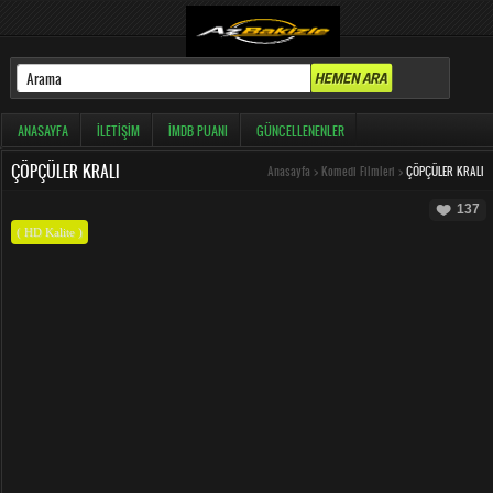
ANASAYFA
İLETIŞIM
İMDB PUANI
GÜNCELLENENLER
ÇÖPÇÜLER KRALI
Anasayfa
>
Komedi Filmleri
>
ÇÖPÇÜLER KRALI
137
( HD Kalite )