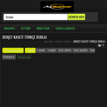
ANASAYFA
İLETIŞIM
İMDB PUANI
GÜNCELLENENLER
DEHŞET KASETI TÜRKÇE DUBLAJ
Anasayfa
>
Gerilim Filmleri
>
DEHŞET KASETI TÜRKÇE DUBLAJ
7
( Yüksek Kalite )
1.PART
2.PART
3.PART
TEK OPEN
TEK RAPID
TEK
VIDMOLY
Yorum yap