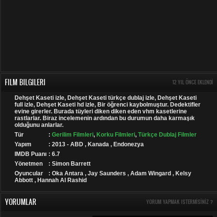
FILM BILGILERI
12 YIL ÖNCE EKLENDI
Dehşet Kaseti izle, Dehşet Kaseti türkçe dublaj izle, Dehşet Kaseti
full izle, Dehşet Kaseti hd izle, Bir öğrenci kaybolmuştur. Dedektifler
evine girerler. Burada tüyleri diken diken eden vhm kasetlerine
rastlarlar. Biraz incelemenin ardından bu durumun daha karmaşık
olduğunu anlarlar.
Tür
:
Gerilim Filmleri
,
Korku Filmleri
,
Türkçe Dublaj Filmler
Yapım
: 2013 - ABD , Kanada , Endonezya
IMDB Puanı
: 6.7
Yönetmen
: Simon Barrett
Oyuncular
: Oka Antara , Jay Saunders , Adam Wingard , Kelsy
Abbott , Hannah Al Rashid
YORUMLAR
YORUM YAPMAK ISTERMISINIZ ?