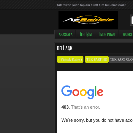
Sitemizde şuan toplam 5989 film bulunmaktadır.
ANASAYFA
İLETIŞIM
İMDB PUANI
GÜNCE
DELI AŞK
( Yüksek Kalite )
TEK PART HD
TEK PART CL