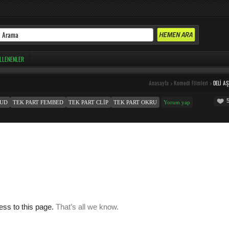
LLENENLER
Anasayfa
>
Komedi Filmleri
>
DELI A
OUD
TEK PART FEMBED
TEK PART CLIP
TEK PART OKRU
Yorum yap