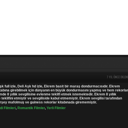
7 YIL ÖNCE EKLEN
Aşk full izle, Deli Aşk hd izle, Ekrem basit bir maraş dondurmacısıdır. Ekrem
itabına girebilmek için dünyanın en büyük dondurmasını yapmış ve hem rekorla
de 8 yıllık sevgilisine evlenme teklifi etmek istemektedir. Ekrem 8 yıllık
teklifini etmiştir ve sevgiliside kabul etmemiştir. Ekrem sevgilisi tarafından
erşey mafolmuş ve guiness rekorlar kitabınada girememiştir.
i Filmleri
,
Romantik Filmler
,
Yerli Filmler