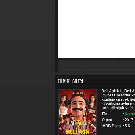
FILM BILGILERI
Deli Aşk izle, Deli 
Guiness rekorlar k
kitabına girecek hem
sevgilisine evlenme 
terkedilmiştir ve h
Tür
:
Komed
Yapım
: 2017
IMDB Puanı
: 5.6