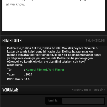
FILM BILGILERI
7 YIL ÖNCE EKLENDI
Deliha izle, Deliha full izle, Deliha hd izle, Çok deli,heyecanlı ve bir o
kadar da temiz kalpli genç bir kadın olan Deliha, hayatının aşkını
bulmak için arayışlar içerisindedir. İlk kez bir kadın komedyenin kendi
yazdığı karakterin yayımlanmasında Deliha’nın başından geçen
eğlenceli ve komik olayları ele alan filmi izlerken çok keyif
alacaksınız.
Tür
:
Komedi Filmleri
,
Yerli Filmler
Yapım
: 2014
IMDB Puanı
: 4.6
YORUMLAR
YORUM YAPMAK ISTERMISINIZ ?
isminiz: