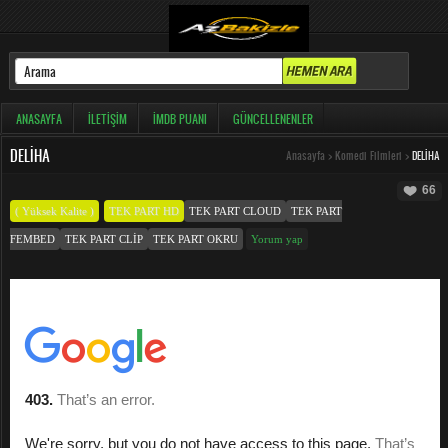
ANASAYFA
İLETIŞIM
İMDB PUANI
GÜNCELLENENLER
DELIHA
Anasayfa
>
Komedi Filmleri
>
DELIHA
66
( Yüksek Kalite )
TEK PART HD
TEK PART CLOUD
TEK PART
FEMBED
TEK PART CLIP
TEK PART OKRU
Yorum yap