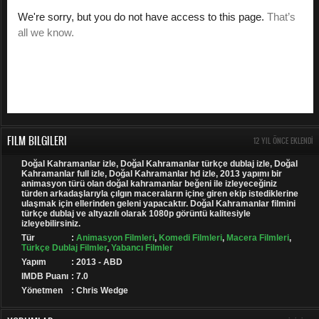
FILM BILGILERI
12 YIL ÖNCE EKLENDI
Doğal Kahramanlar izle, Doğal Kahramanlar türkçe dublaj izle, Doğal
Kahramanlar full izle, Doğal Kahramanlar hd izle, 2013 yapımı bir
animasyon türü olan doğal kahramanlar beğeni ile izleyeceğiniz
türden arkadaşlarıyla çılgın maceraların içine giren ekip istediklerine
ulaşmak için ellerinden geleni yapacaktır. Doğal Kahramanlar filmini
türkçe dublaj ve altyazılı olarak 1080p görüntü kalitesiyle
izleyebilirsiniz.
Tür
:
Animasyon Filmleri
,
Komedi Filmleri
,
Macera Filmleri
,
Türkçe Dublaj Filmler
,
Yabancı Filmler
Yapım
: 2013 - ABD
IMDB Puanı
: 7.0
Yönetmen
: Chris Wedge