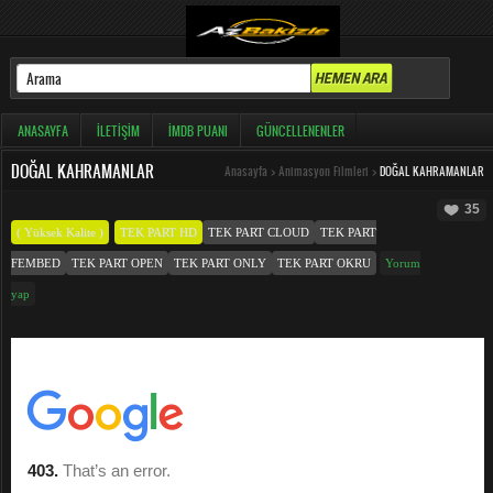
ANASAYFA
İLETIŞIM
İMDB PUANI
GÜNCELLENENLER
DOĞAL KAHRAMANLAR
Anasayfa
>
Animasyon Filmleri
>
DOĞAL KAHRAMANLAR
35
( Yüksek Kalite )
TEK PART HD
TEK PART CLOUD
TEK PART
FEMBED
TEK PART OPEN
TEK PART ONLY
TEK PART OKRU
Yorum
yap