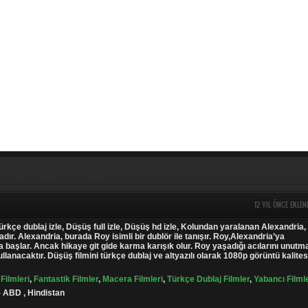
12 YIL ÖNCE EKLEN
ürkçe dublaj izle, Düşüş full izle, Düşüş hd izle, Kolundan yaralanan Alexandria,
ır. Alexandria, burada Roy isimli bir dublör ile tanışır. Roy,Alexandria’ya
 başlar. Ancak hikaye git gide karma karışık olur. Roy yaşadığı acılarını unutm
ullanacaktır. Düşüş filmini türkçe dublaj ve altyazılı olarak 1080p görüntü kalites
Filmleri
,
Fantastik Filmler
,
Macera Filmleri
,
Türkçe Dublaj Filmler
,
Yabancı Filml
- ABD , Hindistan