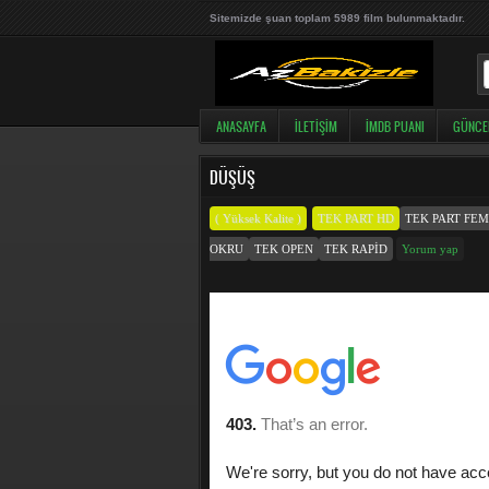
Sitemizde şuan toplam 5989 film bulunmaktadır.
ANASAYFA
İLETIŞIM
İMDB PUANI
GÜNCE
DÜŞÜŞ
( Yüksek Kalite )
TEK PART HD
TEK PART FE
OKRU
TEK OPEN
TEK RAPID
Yorum yap