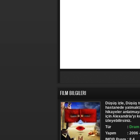
FILM BILGILERI
Düşüş izle, Düşüş t
hastanede yatmaktad
hikayeler anlatmaya
için Alexandria’yı k
izleyebilirsiniz.
Tür
:
Dram 
Yapım
: 2006 
IMDB Puanı
: 8.4