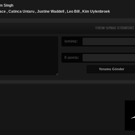
em Singh
ace , Catinca Untaru , Justine Waddell , Leo Bill , Kim Uylenbroek
YORUM YAPMAK ISTERMISINIZ
isminiz:
E-posta: