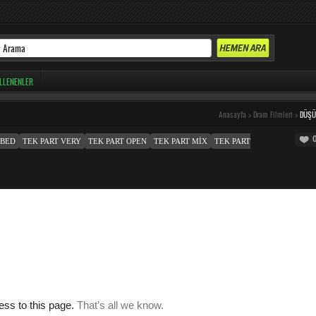
LLENENLER
Anasayfa
>
Dram Filmleri
>
DÜŞ
MBED
TEK PART VERY
TEK PART OPEN
TEK PART MIX
TEK PART