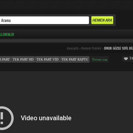
LLENENLER
Anasayfa
>
Komedi Filmleri
>
ERKEK GÜZELI SEFIL BI
7
3.PART
TEK PART HD
TEK PART VID
TEK PART RAPTU
Yorum yap