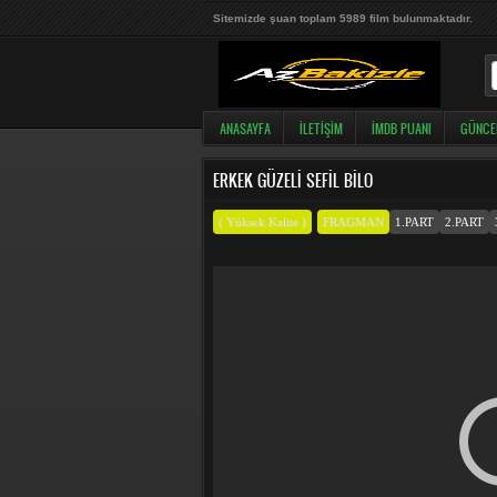
Sitemizde şuan toplam 5989 film bulunmaktadır.
ANASAYFA
İLETIŞIM
İMDB PUANI
GÜNCE
ERKEK GÜZELI SEFIL BILO
( Yüksek Kalite )
FRAGMAN
1.PART
2.PART