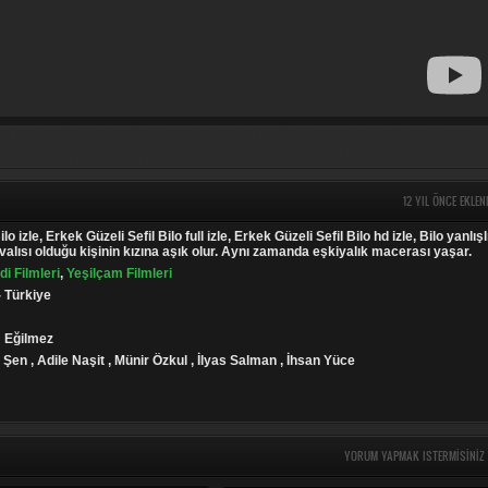
12 YIL ÖNCE EKLEN
lo izle, Erkek Güzeli Sefil Bilo full izle, Erkek Güzeli Sefil Bilo hd izle, Bilo yanlışl
valısı olduğu kişinin kızına aşık olur. Aynı zamanda eşkiyalık macerası yaşar.
i Filmleri
,
Yeşilçam Filmleri
- Türkiye
m Eğilmez
 Şen , Adile Naşit , Münir Özkul , İlyas Salman , İhsan Yüce
YORUM YAPMAK ISTERMISINIZ