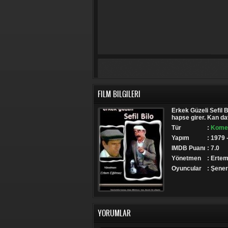
FILM BILGILERI
Erkek Güzeli Sefil Bi
hapse girer. Kan da
Tür
:
Komed
Yapım
: 1979 
IMDB Puanı
: 7.0
Yönetmen
: Erte
Oyuncular
: Şener
YORUMLAR