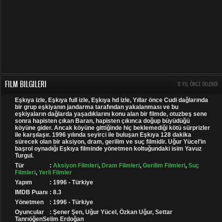
FILM BILGILERI
11 YIL ÖNCE EKLENDI
Eşkıya izle, Eşkıya full izle, Eşkıya hd izle, Yıllar önce Cudi dağlarında
bir grup eşkiyanın jandarma tarafından yakalanması ve bu
eşkiyaların dağlarda yaşadıklarını konu alan bir filmde, otuzbeş sene
sonra hapisten çıkan Baran, hapisten çıkınca doğup büyüdüğü
köyüne gider. Ancak köyüne gittiğinde hiç beklemediği kötü sürprizler
ile karşılaşır. 1996 yılında seyirci ile buluşan Eşkıya 128 dakika
sürecek olan bir aksiyon, dram, gerilim ve suç filmidir. Uğur Yücel’in
başrol oynadığı Eşkıya filminde yönetmen koltuğundaki isim Yavuz
Turgul.
Tür
:
Aksiyon Filmleri
,
Dram Filmleri
,
Gerilim Filmleri
,
Suç
Filmleri
,
Yerli Filmler
Yapım
: 1996 - Türkiye
IMDB Puanı
: 8.3
Yönetmen
: 1996 - Türkiye
Oyuncular
: Şener Şen, Uğur Yücel, Özkan Uğur, Settar
TanrıöğenSelim Erdoğan