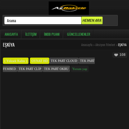
ANASAYFA
İLETIŞIM
İMDB PUANI
GÜNCELLENENLER
EŞKIYA
Anasayfa
>
Aksiyon Filmleri
>
EŞKIYA
108
( Yüksek Kalite )
OYNAT HD
TEK PART CLOUD
TEK PART
FEMBED
TEK PART CLIP
TEK PART OKRU
Yorum yap