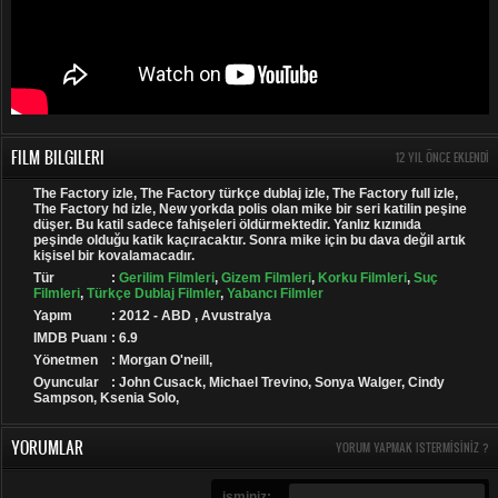
FILM BILGILERI
12 YIL ÖNCE EKLENDI
The Factory izle, The Factory türkçe dublaj izle, The Factory full izle,
The Factory hd izle, New yorkda polis olan mike bir seri katilin peşine
düşer. Bu katil sadece fahişeleri öldürmektedir. Yanlız kızınıda
peşinde olduğu katik kaçıracaktır. Sonra mike için bu dava değil artık
kişisel bir kovalamacadır.
Tür
:
Gerilim Filmleri
,
Gizem Filmleri
,
Korku Filmleri
,
Suç
Filmleri
,
Türkçe Dublaj Filmler
,
Yabancı Filmler
Yapım
: 2012 - ABD , Avustralya
IMDB Puanı
: 6.9
Yönetmen
: Morgan O'neill,
Oyuncular
: John Cusack, Michael Trevino, Sonya Walger, Cindy
Sampson, Ksenia Solo,
YORUMLAR
YORUM YAPMAK ISTERMISINIZ ?
isminiz: