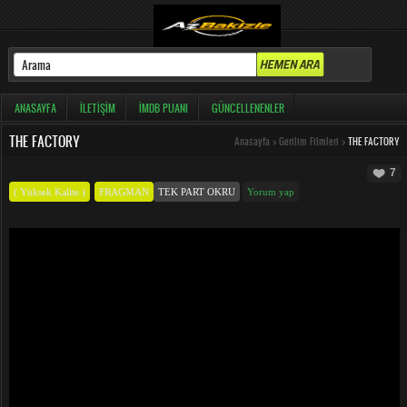
ANASAYFA
İLETIŞIM
İMDB PUANI
GÜNCELLENENLER
THE FACTORY
Anasayfa
>
Gerilim Filmleri
>
THE FACTORY
7
( Yüksek Kalite )
FRAGMAN
TEK PART OKRU
Yorum yap