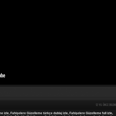
12 YIL ÖNCE EKLEN
 izle, Fahişelere Güzelleme türkçe dublaj izle, Fahişelere Güzelleme full izle,