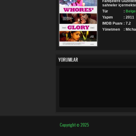
Fahişelere Güzelleme
sahneler içermekted
Tür
:
Belges
Yapım
: 2011
IMDB Puanı
: 7.2
Yönetmen
: Mich
YORUMLAR
Copyright © 2025