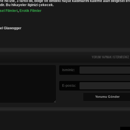
 hd izle, 3 farklı dil, bölge ve dindeki hayat kadınlarını kaleme alan belgesel er
ir. Bu hikayeler ilginizi çekecek.
el Filmleri
,
Erotik Filmler
ael Glawogger
YORUM YAPMAK ISTERMISINIZ
isminiz:
E-posta: