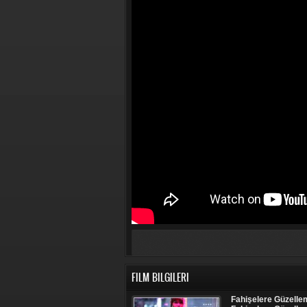
FILM BILGILERI
Fahişelere Güzelleme