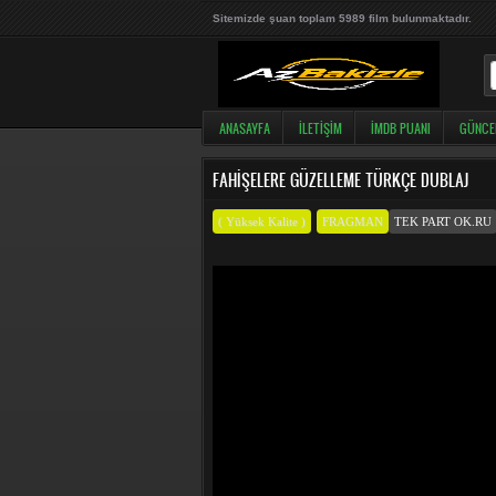
Sitemizde şuan toplam 5989 film bulunmaktadır.
ANASAYFA
İLETIŞIM
İMDB PUANI
GÜNCE
FAHIŞELERE GÜZELLEME TÜRKÇE DUBLAJ
( Yüksek Kalite )
FRAGMAN
TEK PART OK.RU