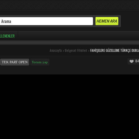
LLENENLER
Anasayfa
>
Belgesel Filmleri
>
FAHIŞELERE GÜZELLEME TÜRKÇE DUBL
8
TEK PART OPEN
Yorum yap