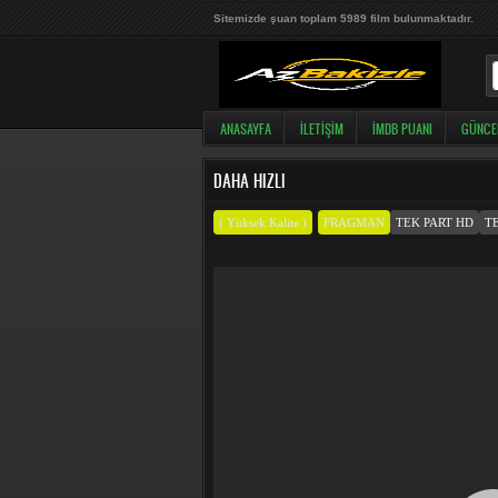
Sitemizde şuan toplam 5989 film bulunmaktadır.
ANASAYFA
İLETIŞIM
İMDB PUANI
GÜNCE
DAHA HIZLI
( Yüksek Kalite )
FRAGMAN
TEK PART HD
T