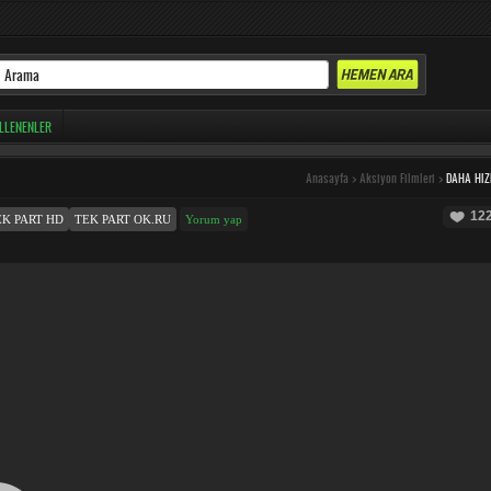
LLENENLER
Anasayfa
>
Aksiyon Filmleri
>
DAHA HIZ
12
EK PART HD
TEK PART OK.RU
Yorum yap