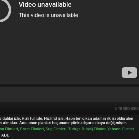
12 YIL ÖNCE EKLEN
çe dublaj izle, Hızlı full izle, Hızlı hd izle, Hapisten çıkan adamın ilk işi öldürülen
nı almaktır. Ama onun planları boşunadır çünkü dışarısı baya değişmiştir.
on Filmleri
,
Dram Filmleri
,
Suç Filmleri
,
Türkçe Dublaj Filmler
,
Yabancı Filmler
 - ABD