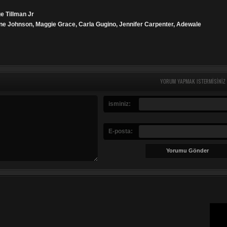
e Tillman Jr
ne Johnson, Maggie Grace, Carla Gugino, Jennifer Carpenter, Adewale
YORUM YAPMAK ISTERMISINIZ
isminiz:
E-posta: