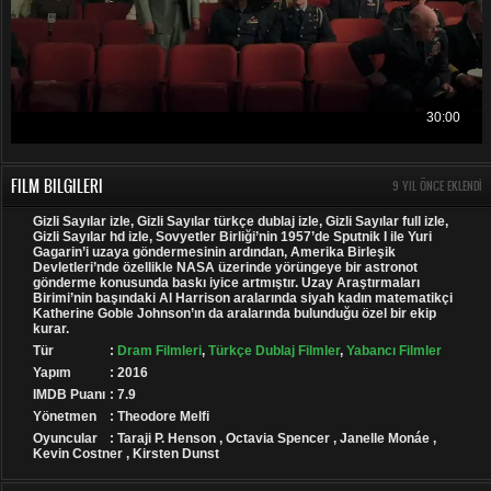
FILM BILGILERI
9 YIL ÖNCE EKLENDI
Gizli Sayılar izle, Gizli Sayılar türkçe dublaj izle, Gizli Sayılar full izle,
Gizli Sayılar hd izle, Sovyetler Birliği’nin 1957’de Sputnik I ile Yuri
Gagarin’i uzaya göndermesinin ardından, Amerika Birleşik
Devletleri’nde özellikle NASA üzerinde yörüngeye bir astronot
gönderme konusunda baskı iyice artmıştır. Uzay Araştırmaları
Birimi’nin başındaki Al Harrison aralarında siyah kadın matematikçi
Katherine Goble Johnson’ın da aralarında bulunduğu özel bir ekip
kurar.
Tür
:
Dram Filmleri
,
Türkçe Dublaj Filmler
,
Yabancı Filmler
Yapım
: 2016
IMDB Puanı
: 7.9
Yönetmen
: Theodore Melfi
Oyuncular
: Taraji P. Henson , Octavia Spencer , Janelle Monáe ,
Kevin Costner , Kirsten Dunst