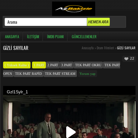
ANASAYFA
İLETIŞIM
İMDB PUANI
GÜNCELLENENLER
GIZLI SAYILAR
Anasayfa
>
Dram Filmleri
>
GIZLI SAYILAR
22
( Yüksek Kalite )
1.PART
2.PART
3.PART
TEK PART OKRU
TEK PART
OPEN
TEK PART RAPID
TEK PART STREAM
Yorum yap