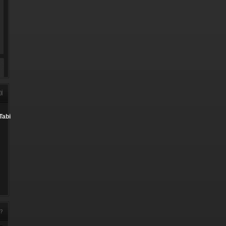
DI
Tabi
 ?