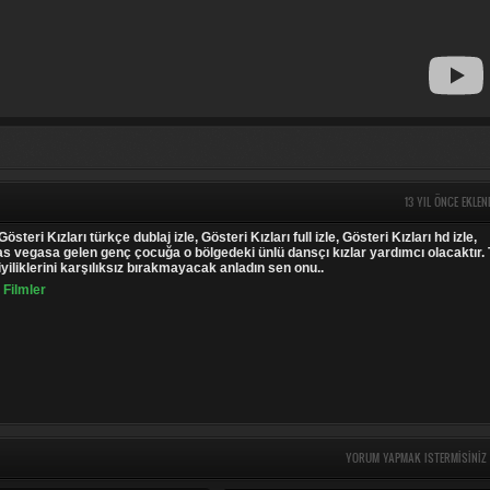
13 YIL ÖNCE EKLEN
Gösteri Kızları türkçe dublaj izle, Gösteri Kızları full izle, Gösteri Kızları hd izle,
as vegasa gelen genç çocuğa o bölgedeki ünlü dansçı kızlar yardımcı olacaktır. 
yiliklerini karşılıksız bırakmayacak anladın sen onu..
 Filmler
YORUM YAPMAK ISTERMISINIZ