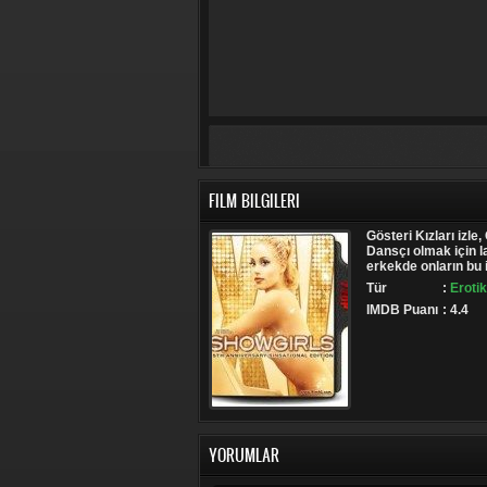
FILM BILGILERI
Gösteri Kızları izle, 
Dansçı olmak için l
erkekde onların bu i
Tür
:
Erotik
IMDB Puanı
: 4.4
YORUMLAR