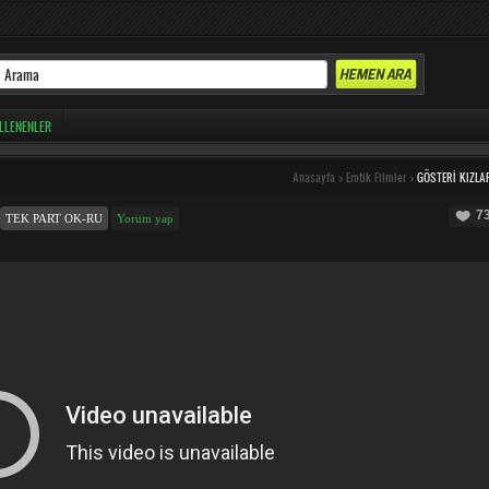
LLENENLER
Anasayfa
>
Erotik Filmler
>
GÖSTERI KIZLA
7
TEK PART OK-RU
Yorum yap