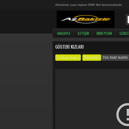
Sitemizde şuan toplam 5989 film bulunmaktadır.
ANASAYFA
İLETIŞIM
İMDB PUANI
GÜNCE
GÖSTERI KIZLARI
( Yüksek Kalite )
FRAGMAN
TEK PART RAPID