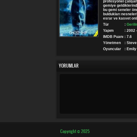
profesyonel çalışan
gemiye geldiklerind
bu gemi seneler ön
buldukları nesneler
esrar ve kasvet onla
Tür
:
Gerili
Yapım
: 2002 
IMDB Puanı
: 7.6
Yönetmen
: Stev
Oyuncular
: Emily
YORUMLAR
Copyright © 2025