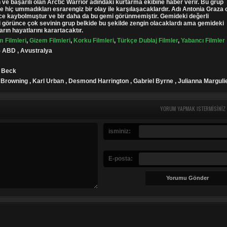
 ve başarılı olan Arctic Warrior adındaki kurtarma ekibine haber verir. Bu grup
e hiç ummadıkları esrarengiz bir olay ile karşılaşacaklardır. Adı Antonia Graza 
ce kaybolmuştur ve bir daha da bu gemi görünmemiştir. Gemideki değerli
i görünce çok sevinin grup belkide bu şekilde zengin olacaklardı ama gemideki
rın hayatlarını karartacaktır.
m Filmleri
,
Gizem Filmleri
,
Korku Filmleri
,
Türkçe Dublaj Filmler
,
Yabancı Filmler
- ABD , Avustralya
e Beck
 Browning , Karl Urban , Desmond Harrington , Gabriel Byrne , Julianna Marguli
YORUM YAPMAK ISTERMISINIZ
isminiz:
E-posta: