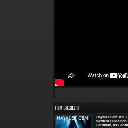
FILM BILGILERI
Hayalet Gemi izle, H
vazifesi esnasında 
Ferriman, terk edil