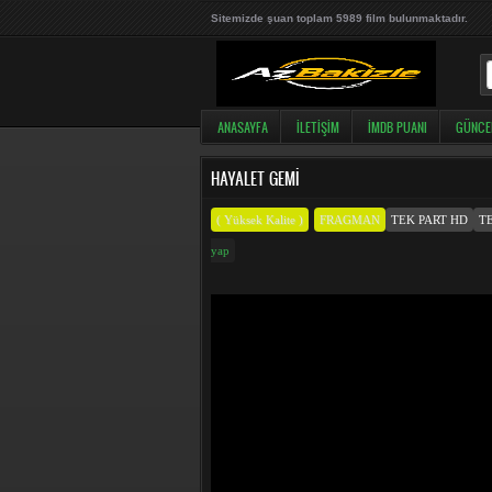
Sitemizde şuan toplam 5989 film bulunmaktadır.
ANASAYFA
İLETIŞIM
İMDB PUANI
GÜNCE
HAYALET GEMI
( Yüksek Kalite )
FRAGMAN
TEK PART HD
T
yap