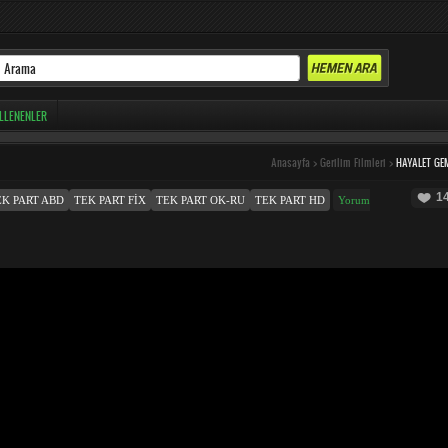
LLENENLER
Anasayfa
>
Gerilim Filmleri
>
HAYALET GE
1
EK PART ABD
TEK PART FIX
TEK PART OK-RU
TEK PART HD
Yorum