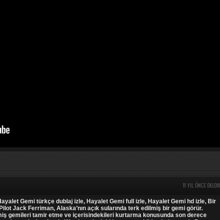
11 YIL ÖNCE EKLEN
ayalet Gemi türkçe dublaj izle, Hayalet Gemi full izle, Hayalet Gemi hd izle, Bir
Pilot Jack Ferriman, Alaska’nın açık sularında terk edilmiş bir gemi görür.
miş gemileri tamir etme ve içerisindekileri kurtarma konusunda son derece