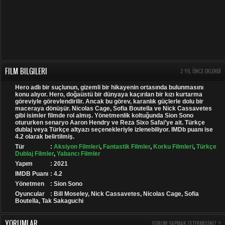
FILM BILGILERI
2 YIL ÖNCE EKLENDI
Hero adlı bir suçlunun, gizemli bir hikayenin ortasında bulunmasını
konu alıyor. Hero, doğaüstü bir dünyaya kaçırılan bir kızı kurtarma
göreviyle görevlendirilir. Ancak bu görev, karanlık güçlerle dolu bir
maceraya dönüşür. Nicolas Cage, Sofia Boutella ve Nick Cassavetes
gibi isimler filmde rol almış. Yönetmenlik koltuğunda Sion Sono
otururken senaryo Aaron Hendry ve Reza Sixo Safai’ye ait. Türkçe
dublaj veya Türkçe altyazı seçenekleriyle izlenebiliyor. IMDb puanı ise
4.2 olarak belirtilmiş.
Tür
:
Aksiyon Filmleri
,
Fantastik Filmler
,
Korku Filmleri
,
Türkçe
Dublaj Filmler
,
Yabancı Filmler
Yapım
: 2021
IMDB Puanı
: 4.2
Yönetmen
: Sion Sono
Oyuncular
: Bill Moseley, Nick Cassavetes, Nicolas Cage, Sofia
Boutella, Tak Sakaguchi
YORUMLAR
YORUM YAPMAK ISTERMISINIZ ?