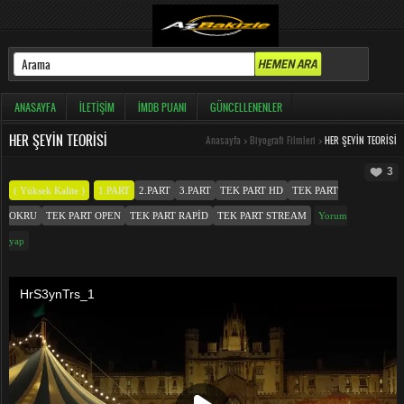
ANASAYFA
İLETIŞIM
İMDB PUANI
GÜNCELLENENLER
HER ŞEYIN TEORISI
Anasayfa
>
Biyografi Filmleri
>
HER ŞEYIN TEORISI
3
( Yüksek Kalite )
1.PART
2.PART
3.PART
TEK PART HD
TEK PART
OKRU
TEK PART OPEN
TEK PART RAPID
TEK PART STREAM
Yorum
yap