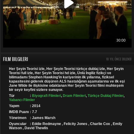
FILM BILGILERI
10 YIL ÖNCE EKLENDI
Her Şeyin Teorisi izle, Her Şeyin Teorisi türkçe dublaj izle, Her Şeyin
Teorisi full izle, Her Şeyin Teorisi hd izle, Ünlü İngiliz fizikçi ve
bilimadamı Stephen Hawking’in kariyerinin ilk yıllarına, fiziksel
kapasitesini giderek düşüren ALS hastalığının aşamalarına ve ilk eşi
Jane Wilde ile ilişkisine odaklanan Her Şeyin Teorisi filmi muhteşem
bir seyir keyfini sizlere sunuyor.
Tür
:
Biyografi Filmleri
,
Dram Filmleri
,
Türkçe Dublaj Filmler
,
Yabancı Filmler
Yapım
: 2014
IMDB Puanı
: 7.7
Yönetmen
: James Marsh
Oyuncular
: Eddie Redmayne , Felicity Jones , Charlie Cox , Emily
Watson , David Thewlis