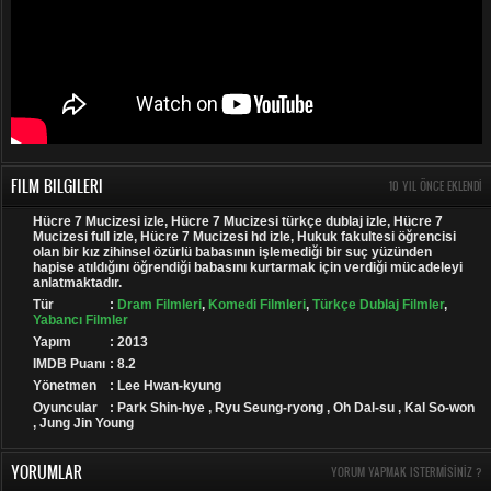
FILM BILGILERI
10 YIL ÖNCE EKLENDI
Hücre 7 Mucizesi izle, Hücre 7 Mucizesi türkçe dublaj izle, Hücre 7
Mucizesi full izle, Hücre 7 Mucizesi hd izle, Hukuk fakultesi öğrencisi
olan bir kız zihinsel özürlü babasının işlemediği bir suç yüzünden
hapise atıldığını öğrendiği babasını kurtarmak için verdiği mücadeleyi
anlatmaktadır.
Tür
:
Dram Filmleri
,
Komedi Filmleri
,
Türkçe Dublaj Filmler
,
Yabancı Filmler
Yapım
: 2013
IMDB Puanı
: 8.2
Yönetmen
: Lee Hwan-kyung
Oyuncular
: Park Shin-hye , Ryu Seung-ryong , Oh Dal-su , Kal So-won
, Jung Jin Young
YORUMLAR
YORUM YAPMAK ISTERMISINIZ ?