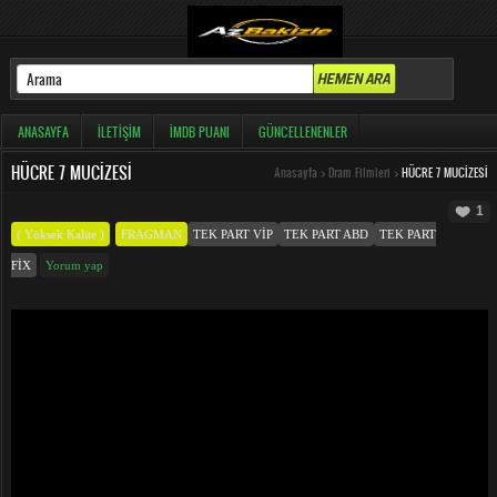
ANASAYFA
İLETIŞIM
İMDB PUANI
GÜNCELLENENLER
HÜCRE 7 MUCIZESI
Anasayfa
>
Dram Filmleri
>
HÜCRE 7 MUCIZESI
1
( Yüksek Kalite )
FRAGMAN
TEK PART VIP
TEK PART ABD
TEK PART
FIX
Yorum yap