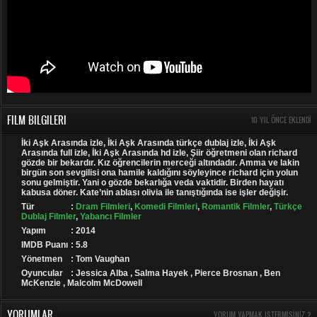
FILM BILGILERI
10 YIL ÖNCE EKLENDI
İki Aşk Arasında izle, İki Aşk Arasında türkçe dublaj izle, İki Aşk
Arasında full izle, İki Aşk Arasında hd izle, Şiir öğretmeni olan richard
gözde bir bekardır. Kız öğrencilerin merceği altındadır. Amma ve lakin
birgün son sevgilisi ona hamile kaldığını söyleyince richard için yolun
sonu gelmiştir. Yani o gözde bekarlığa veda vaktidir. Birden hayatı
kabusa döner. Kate’nin ablası olivia ile tanıştığında ise işler değişir.
Tür
:
Dram Filmleri
,
Komedi Filmleri
,
Romantik Filmler
,
Türkçe
Dublaj Filmler
,
Yabancı Filmler
Yapım
: 2014
IMDB Puanı
: 5.8
Yönetmen
: Tom Vaughan
Oyuncular
: Jessica Alba , Salma Hayek , Pierce Brosnan , Ben
McKenzie , Malcolm McDowell
YORUMLAR
YORUM YAPMAK ISTERMISINIZ ?