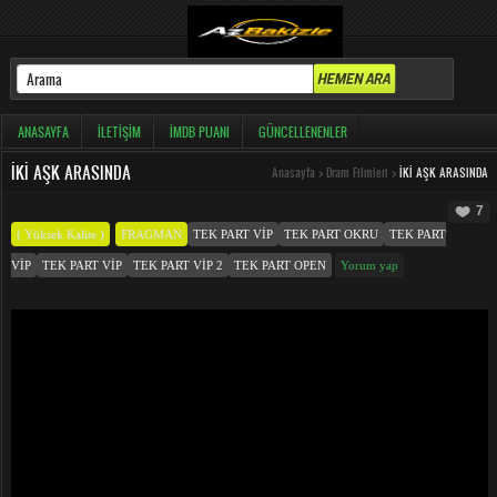
ANASAYFA
İLETIŞIM
İMDB PUANI
GÜNCELLENENLER
İKI AŞK ARASINDA
Anasayfa
>
Dram Filmleri
>
İKI AŞK ARASINDA
7
( Yüksek Kalite )
FRAGMAN
TEK PART VIP
TEK PART OKRU
TEK PART
VIP
TEK PART VIP
TEK PART VIP 2
TEK PART OPEN
Yorum yap