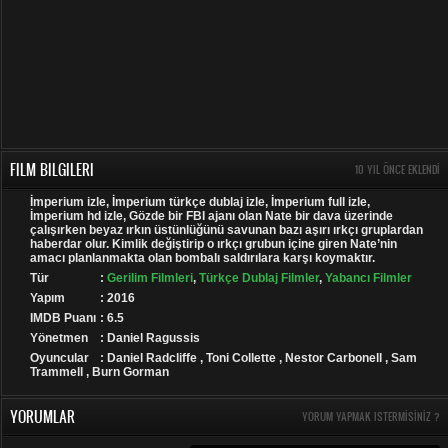
FILM BILGILERI
10 YIL ÖNCE EKLENDI
İmperium izle, İmperium türkçe dublaj izle, İmperium full izle,
İmperium hd izle, Gözde bir FBI ajanı olan Nate bir dava üzerinde
çalışırken beyaz ırkın üstünlüğünü savunan bazı aşırı ırkçı gruplardan
haberdar olur. Kimlik değiştirip o ırkçı grubun içine giren Nate’nin
amacı planlanmakta olan bombalı saldırılara karşı koymaktır.
Tür
:
Gerilim Filmleri
,
Türkçe Dublaj Filmler
,
Yabancı Filmler
Yapım
: 2016
IMDB Puanı
: 6.5
Yönetmen
: Daniel Ragussis
Oyuncular
: Daniel Radcliffe , Toni Collette , Nestor Carbonell , Sam
Trammell , Burn Gorman
YORUMLAR
YORUM YAPMAK ISTERMISINIZ ?