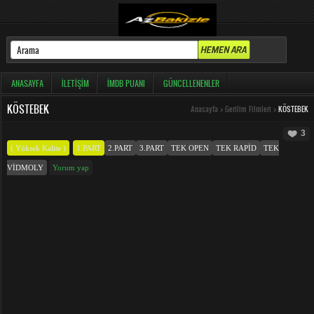
ANASAYFA
İLETIŞIM
İMDB PUANI
GÜNCELLENENLER
KÖSTEBEK
Anasayfa
>
Gerilim Filmleri
>
KÖSTEBEK
3
( Yüksek Kalite )
1.PART
2.PART
3.PART
TEK OPEN
TEK RAPID
TEK
VIDMOLY
Yorum yap