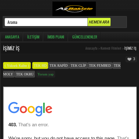
ANASAYFA
İLETIŞIM
İMDB PUANI
GÜNCELLENENLER
İŞIMIZ İŞ
Anasayfa
>
Komedi Filmleri
>
İŞIMIZ İŞ
3
( Yüksek Kalite )
TEK HD
TEK RAPID
TEK CLIP
TEK FEMBED
TEK
MOLY
TEK OKRU
Yorum yap