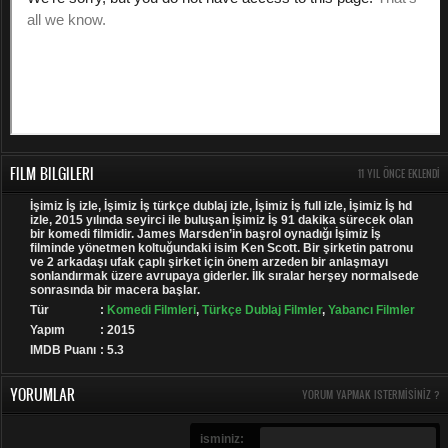
FILM BILGILERI
11 YIL ÖNCE EKLENDI
İşimiz İş izle, İşimiz İş türkçe dublaj izle, İşimiz İş full izle, İşimiz İş hd
izle, 2015 yılında seyirci ile buluşan İşimiz İş 91 dakika sürecek olan
bir komedi filmidir. James Marsden’in başrol oynadığı İşimiz İş
filminde yönetmen koltuğundaki isim Ken Scott. Bir şirketin patronu
ve 2 arkadaşı ufak çaplı şirket için önem arzeden bir anlaşmayı
sonlandırmak üzere avrupaya giderler. İlk sıralar herşey normalsede
sonrasında bir macera başlar.
Tür
:
Komedi Filmleri
,
Türkçe Dublaj Filmler
,
Yabancı Filmler
Yapım
: 2015
IMDB Puanı
: 5.3
YORUMLAR
YORUM YAPMAK ISTERMISINIZ ?
isminiz: