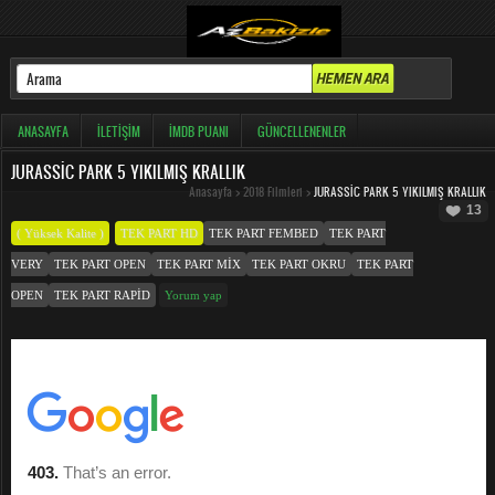
ANASAYFA
İLETIŞIM
İMDB PUANI
GÜNCELLENENLER
JURASSIC PARK 5 YIKILMIŞ KRALLIK
Anasayfa
>
2018 Filmleri
>
JURASSIC PARK 5 YIKILMIŞ KRALLIK
13
( Yüksek Kalite )
TEK PART HD
TEK PART FEMBED
TEK PART
VERY
TEK PART OPEN
TEK PART MIX
TEK PART OKRU
TEK PART
OPEN
TEK PART RAPID
Yorum yap