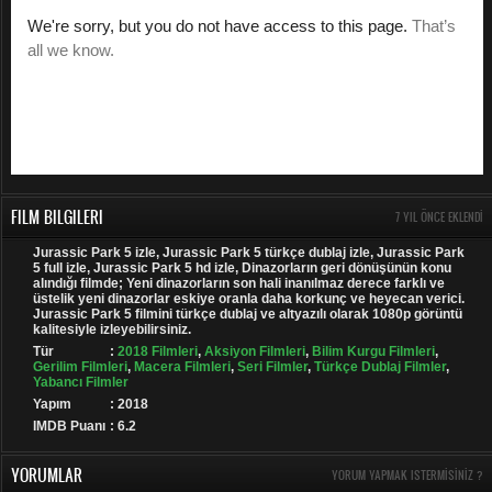
FILM BILGILERI
7 YIL ÖNCE EKLENDI
Jurassic Park 5 izle, Jurassic Park 5 türkçe dublaj izle, Jurassic Park
5 full izle, Jurassic Park 5 hd izle, Dinazorların geri dönüşünün konu
alındığı filmde; Yeni dinazorların son hali inanılmaz derece farklı ve
üstelik yeni dinazorlar eskiye oranla daha korkunç ve heyecan verici.
Jurassic Park 5 filmini türkçe dublaj ve altyazılı olarak 1080p görüntü
kalitesiyle izleyebilirsiniz.
Tür
:
2018 Filmleri
,
Aksiyon Filmleri
,
Bilim Kurgu Filmleri
,
Gerilim Filmleri
,
Macera Filmleri
,
Seri Filmler
,
Türkçe Dublaj Filmler
,
Yabancı Filmler
Yapım
: 2018
IMDB Puanı
: 6.2
YORUMLAR
YORUM YAPMAK ISTERMISINIZ ?