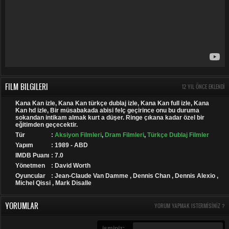
FILM BILGILERI
12 YIL ÖNCE EKLENDI
Kana Kan izle, Kana Kan türkçe dublaj izle, Kana Kan full izle, Kana
Kan hd izle, Bir müsabakada abisi felç geçirince onu bu duruma
sokandan intikam almak kurt a düşer. Ringe çıkana kadar özel bir
eğitimden geçecektir.
Tür
:
Aksiyon Filmleri
,
Dram Filmleri
,
Türkçe Dublaj Filmler
Yapım
: 1989 - ABD
IMDB Puanı
: 7.0
Yönetmen
: David Worth
Oyuncular
: Jean-Claude Van Damme , Dennis Chan , Dennis Alexio ,
Michel Qissi , Mark Disalle
YORUMLAR
YORUM YAPMAK ISTERMISINIZ ?
isminiz: