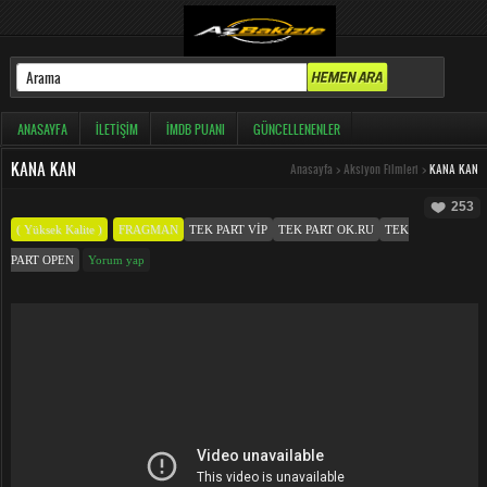
ANASAYFA
İLETIŞIM
İMDB PUANI
GÜNCELLENENLER
KANA KAN
Anasayfa
>
Aksiyon Filmleri
>
KANA KAN
253
( Yüksek Kalite )
FRAGMAN
TEK PART VIP
TEK PART OK.RU
TEK
PART OPEN
Yorum yap