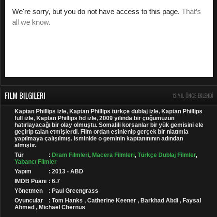
FILM BILGILERI
13 YIL ÖNCE EKLENDI
Kaptan Phillips izle, Kaptan Phillips türkçe dublaj izle, Kaptan Phillips
full izle, Kaptan Phillips hd izle, 2009 yılında bir çoğumuzun
hatırlayacağı bir olay olmuştu. Somalili korsanlar bir yük gemisini ele
geçirip talan etmişlerdi. Film ordan esinlenip gerçek bir nlatımla
yapılmaya çalışılmış. isminide o geminin kaptanınının adından
almıştır.
Tür
:
Dram Filmleri
,
Macera Filmleri
,
Türkçe Dublaj Filmler
,
Yabancı Filmler
Yapım
: 2013 - ABD
IMDB Puanı
: 6.7
Yönetmen
: Paul Greengrass
Oyuncular
: Tom Hanks , Catherine Keener , Barkhad Abdi , Faysal
Ahmed , Michael Chernus