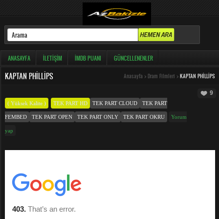
ANASAYFA
İLETIŞIM
İMDB PUANI
GÜNCELLENENLER
KAPTAN PHILLIPS
Anasayfa
>
Dram Filmleri
>
KAPTAN PHILLIPS
9
( Yüksek Kalite )
TEK PART HD
TEK PART CLOUD
TEK PART
FEMBED
TEK PART OPEN
TEK PART ONLY
TEK PART OKRU
Yorum
yap